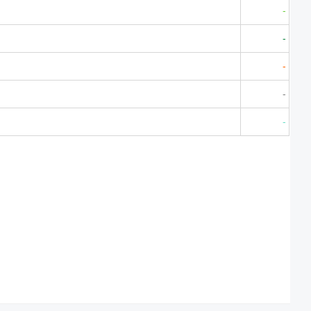
-
-
-
-
-