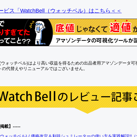
ビス「WatchBell（ウォッチベル）はこちら＜＜
Bell(ウォッチベル)はより高い収益を得るための出品者用アマゾンデータ
トの代替えやリニューアルではございません。
0掲載】-----
bell(ウォッチベル) / 価格改定＆利益シュミレーターの使い方を実践解説