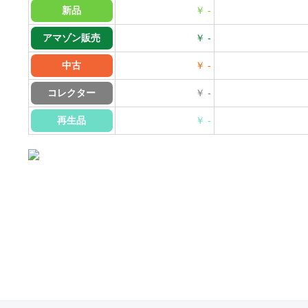
新品
￥ -
アマゾン販売
￥ -
中古
￥ -
コレクター
￥ -
再生品
￥ -