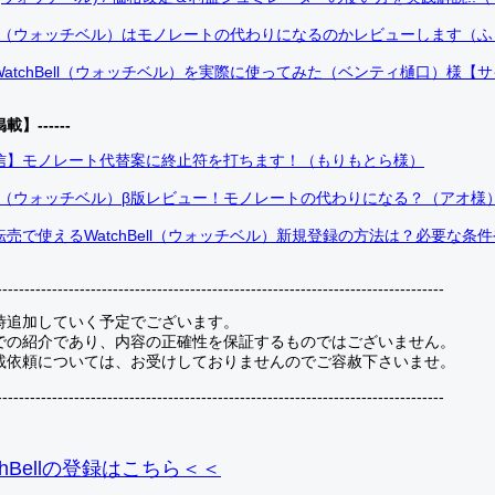
Bell（ウォッチベル）はモノレートの代わりになるのかレビューします（
atchBell（ウォッチベル）を実際に使ってみた（ベンティ樋口）様【
掲載】------
信】モノレート代替案に終止符を打ちます！（もりもとら様）
Bell（ウォッチベル）β版レビュー！モノレートの代わりになる？（アオ様
売で使えるWatchBell（ウォッチベル）新規登録の方法は？必要な条
---------------------------------------------------------------------------------
時追加していく予定でございます。
での紹介であり、内容の正確性を保証するものではございません。
載依頼については、お受けしておりませんのでご容赦下さいませ。
---------------------------------------------------------------------------------
hBellの登録
はこちら＜＜