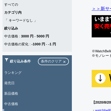
すべての
＞＞新サー
カテゴリ内
「
キーワードなし
」
絞り込み
中古価格
:
3000 円
-
5000 円
中古価格の変化
:
-1000 円
-
-1 円
※Watch
※モノレー
絞り込み条件
条件のクリア
ランキング
発売日
新品価格
【2020/8/2
中古価格
・
watch