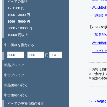
すべての価格
・
Watch
1 - 1500 円
1500 - 3000 円
・
【感想】W
3000 - 5000 円
【2020/7/1
5000 - 10000 円
・
【緊急配
10000 円以上
・
Watch
中古価格を指定する
・
・せどり転
-
円
---------------
新品プレミア
※内容は随
※ご参考ま
中古プレミア
※個別の掲
新品価格の変化
---------------
中古価格の変化
＞＞Watc
すべての中古価格の変化