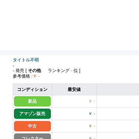
タイトル不明
-
- 発売
[
その他
ランキング
-
位 ]
参考価格
:
￥ -
コンディション
最安値
新品
￥ -
アマゾン販売
￥ -
中古
￥ -
コレクター
￥ -