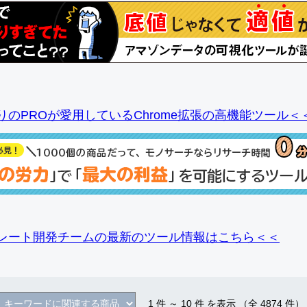
りのPROが愛用しているChrome拡張の高機能ツール＜
レート開発チームの最新のツール情報
はこちら＜＜
1
件 ～
10
件 を表示 （全
4874
件）