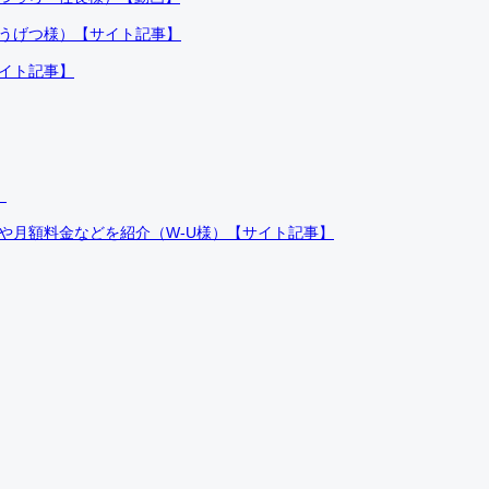
ふうげつ様）【サイト記事】
サイト記事】
）
件や月額料金などを紹介（W-U様）【サイト記事】