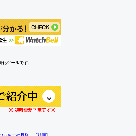
可視化ツールです。
!!（つっちー社長様）【動画】