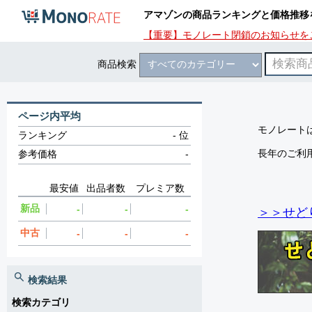
アマゾンの商品ランキングと価格推移
【重要】モノレート閉鎖のお知らせを
商品検索
ページ内平均
モノレートは
ランキング
-
位
長年のご利
参考価格
-
最安値
出品者数
プレミア数
新品
-
-
-
＞＞せど
中古
-
-
-
検索結果
検索カテゴリ