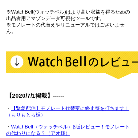
※WatchBell(ウォッチベル)はより高い収益を得るための
出品者用アマゾンデータ可視化ツールです。
※モノレートの代替えやリニューアルではございませ
ん。
【2020/7/1掲載】------
・
【緊急配信】モノレート代替案に終止符を打ちます！
（もりもとら様）
・
WatchBell（ウォッチベル）β版レビュー！モノレート
の代わりになる？（アオ様）