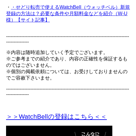
・
・せどり転売で使えるWatchBell（ウォッチベル）新規
登録の方法は？必要な条件や月額料金などを紹介（W-U
様）【サイト記事】
---------------------------------------------------------------------------------
---------------
※内容は随時追加していく予定でございます。
※ご参考までの紹介であり、内容の正確性を保証するも
のではございません。
※個別の掲載依頼については、お受けしておりませんの
でご容赦下さいませ。
---------------------------------------------------------------------------------
---------------
＞＞WatchBellの登録
はこちら＜＜