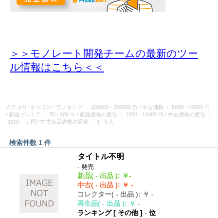
＞＞モノレート開発チームの最新のツー
ル情報
はこちら＜＜
カテゴリ: すべての
/
ランキング
： 100000 - 500000 位
/
中古価格
： 5000 - 10000 円
/
新品プレミア
： 50 - 100 ％
/
新品価格の変化
： 1000 - 10000 円
/
中古価格の変化
：
-1000 - -1 円
/
中古出品者数の変化
： 1 - 5 人
検索件数 1 件
タイトル不明
- 発売
新品
( - 出品 )
:
￥-
中古
( - 出品 )
:
￥ -
コレクター
( - 出品 )
:
￥ -
再生品
( - 出品 )
:
￥ -
ランキング [
その他
]
-
位