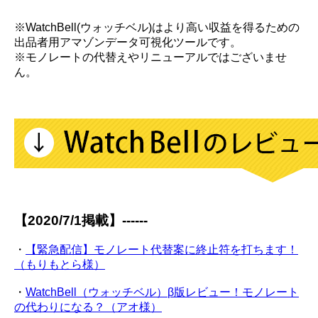
※WatchBell(ウォッチベル)はより高い収益を得るための
出品者用アマゾンデータ可視化ツールです。
※モノレートの代替えやリニューアルではございませ
ん。
【2020/7/1掲載】------
・
【緊急配信】モノレート代替案に終止符を打ちます！
（もりもとら様）
・
WatchBell（ウォッチベル）β版レビュー！モノレート
の代わりになる？（アオ様）