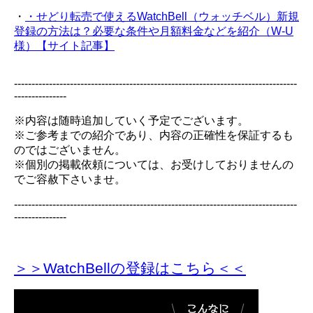
・
・せどり転売で使えるWatchBell（ウォッチベル）新規
登録の方法は？必要な条件や月額料金などを紹介（W-U
様）【サイト記事】
---------------------------------------------------------------------------------
---------------
※内容は随時追加していく予定でございます。
※ご参考までの紹介であり、内容の正確性を保証するも
のではございません。
※個別の掲載依頼については、お受けしておりませんの
でご容赦下さいませ。
---------------------------------------------------------------------------------
---------------
＞＞WatchBellの登録
はこちら＜＜