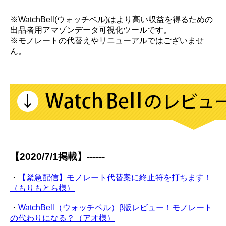
※WatchBell(ウォッチベル)はより高い収益を得るための
出品者用アマゾンデータ可視化ツールです。
※モノレートの代替えやリニューアルではございませ
ん。
【2020/7/1掲載】------
・
【緊急配信】モノレート代替案に終止符を打ちます！
（もりもとら様）
・
WatchBell（ウォッチベル）β版レビュー！モノレート
の代わりになる？（アオ様）