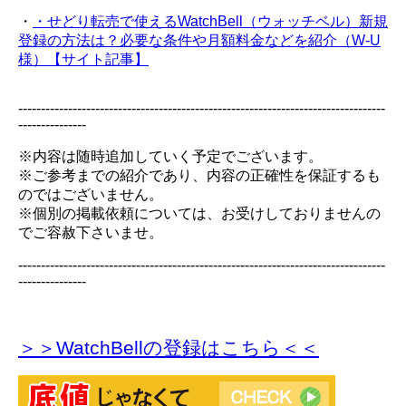
・
・せどり転売で使えるWatchBell（ウォッチベル）新規
登録の方法は？必要な条件や月額料金などを紹介（W-U
様）【サイト記事】
---------------------------------------------------------------------------------
---------------
※内容は随時追加していく予定でございます。
※ご参考までの紹介であり、内容の正確性を保証するも
のではございません。
※個別の掲載依頼については、お受けしておりませんの
でご容赦下さいませ。
---------------------------------------------------------------------------------
---------------
＞＞WatchBellの登録
はこちら＜＜