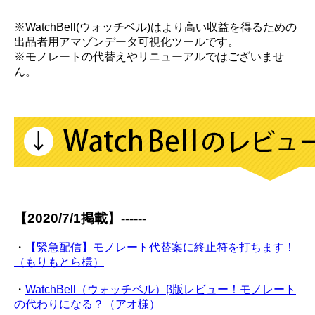
※WatchBell(ウォッチベル)はより高い収益を得るための
出品者用アマゾンデータ可視化ツールです。
※モノレートの代替えやリニューアルではございませ
ん。
【2020/7/1掲載】------
・
【緊急配信】モノレート代替案に終止符を打ちます！
（もりもとら様）
・
WatchBell（ウォッチベル）β版レビュー！モノレート
の代わりになる？（アオ様）