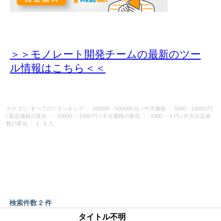
＞＞モノレート開発チームの最新のツー
ル情報
はこちら＜＜
カテゴリ: すべての
/
ランキング
： 100000 - 500000 位
/
中古価格
： 5000 - 10000 円
/
新品価格の変化
： -10000 - -1000 円
/
中古価格の変化
： -1000 - -1 円
/
中古出品者
数の変化
： 1 - 5 人
検索件数 2 件
タイトル不明