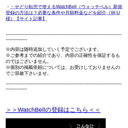
・
・せどり転売で使えるWatchBell（ウォッチベル）新規
登録の方法は？必要な条件や月額料金などを紹介（W-U
様）【サイト記事】
---------------------------------------------------------------------------------
---------------
※内容は随時追加していく予定でございます。
※ご参考までの紹介であり、内容の正確性を保証するも
のではございません。
※個別の掲載依頼については、お受けしておりませんの
でご容赦下さいませ。
---------------------------------------------------------------------------------
---------------
＞＞WatchBellの登録
はこちら＜＜