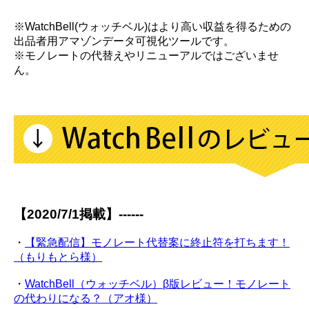
※WatchBell(ウォッチベル)はより高い収益を得るための
出品者用アマゾンデータ可視化ツールです。
※モノレートの代替えやリニューアルではございませ
ん。
【2020/7/1掲載】------
・
【緊急配信】モノレート代替案に終止符を打ちます！
（もりもとら様）
・
WatchBell（ウォッチベル）β版レビュー！モノレート
の代わりになる？（アオ様）