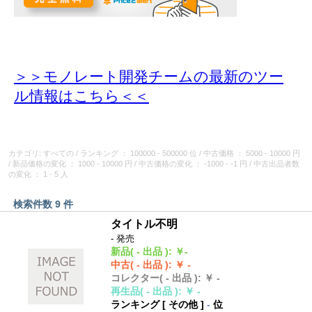
＞＞モノレート開発チームの最新のツー
ル情報
はこちら＜＜
カテゴリ: すべての
/
ランキング
： 100000 - 500000 位
/
中古価格
： 5000 - 10000 円
/
新品価格の変化
： 1000 - 10000 円
/
中古価格の変化
： -1000 - -1 円
/
中古出品者数
の変化
： 1 - 5 人
検索件数 9 件
タイトル不明
- 発売
新品
( - 出品 )
:
￥-
中古
( - 出品 )
:
￥ -
コレクター
( - 出品 )
:
￥ -
再生品
( - 出品 )
:
￥ -
ランキング [
その他
]
-
位