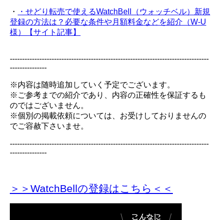
・
・せどり転売で使えるWatchBell（ウォッチベル）新規
登録の方法は？必要な条件や月額料金などを紹介（W-U
様）【サイト記事】
---------------------------------------------------------------------------------
---------------
※内容は随時追加していく予定でございます。
※ご参考までの紹介であり、内容の正確性を保証するも
のではございません。
※個別の掲載依頼については、お受けしておりませんの
でご容赦下さいませ。
---------------------------------------------------------------------------------
---------------
＞＞WatchBellの登録
はこちら＜＜