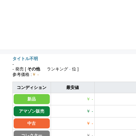
タイトル不明
-
- 発売
[
その他
ランキング
-
位 ]
参考価格
:
￥ -
コンディション
最安値
新品
￥ -
アマゾン販売
￥ -
中古
￥ -
コレクター
￥ -