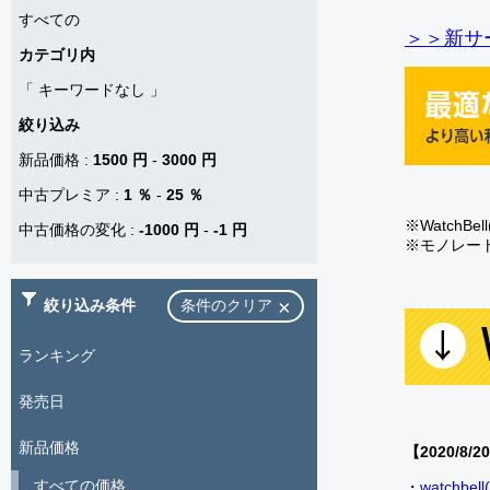
すべての
＞＞新サー
カテゴリ内
「
キーワードなし
」
絞り込み
新品価格
:
1500 円
-
3000 円
中古プレミア
:
1 ％
-
25 ％
※Watch
中古価格の変化
:
-1000 円
-
-1 円
※モノレー
絞り込み条件
条件のクリア
ランキング
発売日
新品価格
【2020/8/2
すべての価格
・
watch