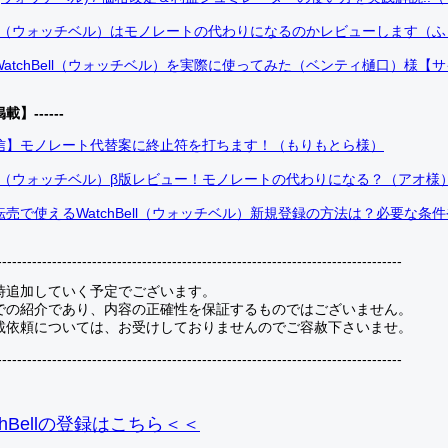
Bell（ウォッチベル）はモノレートの代わりになるのかレビューします（
atchBell（ウォッチベル）を実際に使ってみた（ベンティ樋口）様【
掲載】------
信】モノレート代替案に終止符を打ちます！（もりもとら様）
Bell（ウォッチベル）β版レビュー！モノレートの代わりになる？（アオ様
売で使えるWatchBell（ウォッチベル）新規登録の方法は？必要な条
---------------------------------------------------------------------------------
時追加していく予定でございます。
での紹介であり、内容の正確性を保証するものではございません。
載依頼については、お受けしておりませんのでご容赦下さいませ。
---------------------------------------------------------------------------------
hBellの登録
はこちら＜＜