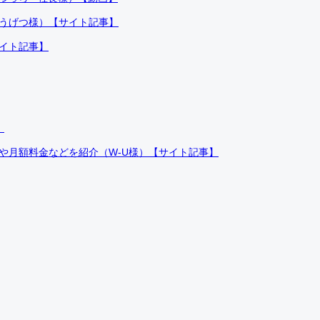
ふうげつ様）【サイト記事】
サイト記事】
）
件や月額料金などを紹介（W-U様）【サイト記事】