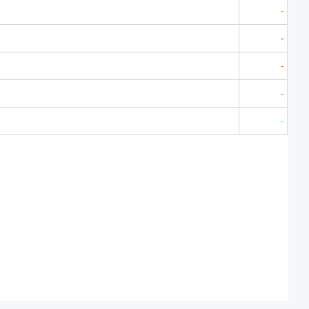
-
-
-
-
-