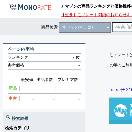
アマゾンの商品ランキングと価格推移
【重要】モノレート閉鎖のお知らせを
商品検索
ページ内平均
モノレートは
ランキング
-
位
長年のご利
参考価格
-
最安値
出品者数
プレミア数
新品
-
-
-
＞＞せど
中古
-
-
-
検索結果
検索カテゴリ