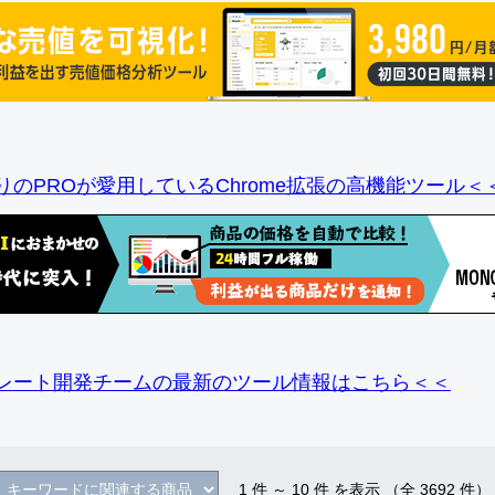
りのPROが愛用しているChrome拡張の高機能ツール＜
レート開発チームの最新のツール情報
はこちら＜＜
1
件 ～
10
件 を表示 （全
3692
件）