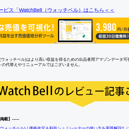
ビス「WatchBell（ウォッチベル）はこちら＜＜
Bell(ウォッチベル)はより高い収益を得るための出品者用アマゾンデータ
トの代替えやリニューアルではございません。
0掲載】-----
bell(ウォッチベル) / 価格改定＆利益シュミレーターの使い方を実践解説