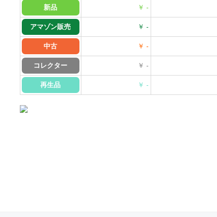
新品
￥ -
アマゾン販売
￥ -
中古
￥ -
コレクター
￥ -
再生品
￥ -