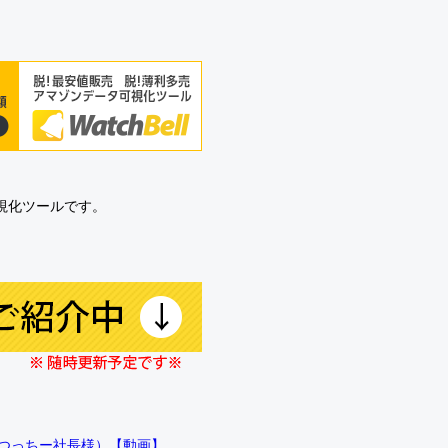
可視化ツールです。
!!（つっちー社長様）【動画】