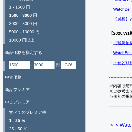
1 - 1500 円
・
Watch
1500 - 3000 円
・
【感想】W
3000 - 5000 円
5000 - 10000 円
【2020/7/1
10000 円以上
・
【緊急配
新品価格を指定する
・
Watch
・
・せどり転
-
円
---------------
中古価格
※内容は随
新品プレミア
※ご参考ま
※個別の掲
中古プレミア
---------------
すべてのプレミア率
1 - 25 ％
＞＞Watc
25 - 50 ％