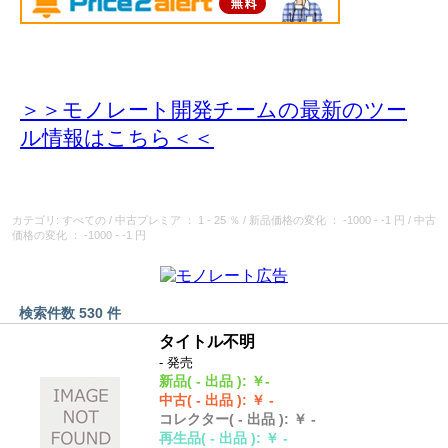
＞＞モノレート開発チームの最新のツー
ル情報
はこちら＜＜
カテゴリ: すべての
/
中古プレミア
： 1 - 25 ％
/
新品価格の変化
： -1000 - -1 円
/
中古
価格の変化
： -1000 - -1 円
検索件数 530 件
タイトル不明
- 発売
新品
( - 出品 )
:
￥-
中古
( - 出品 )
:
￥ -
コレクター
( - 出品 )
:
￥ -
再生品
( - 出品 )
:
￥ -