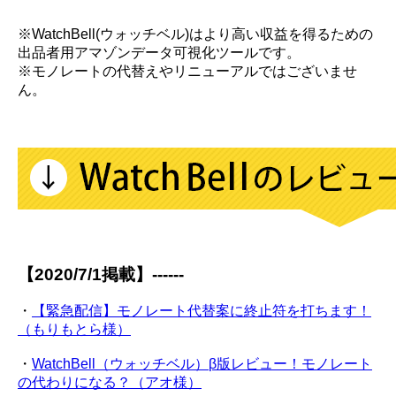
※WatchBell(ウォッチベル)はより高い収益を得るための
出品者用アマゾンデータ可視化ツールです。
※モノレートの代替えやリニューアルではございませ
ん。
【2020/7/1掲載】------
・
【緊急配信】モノレート代替案に終止符を打ちます！
（もりもとら様）
・
WatchBell（ウォッチベル）β版レビュー！モノレート
の代わりになる？（アオ様）