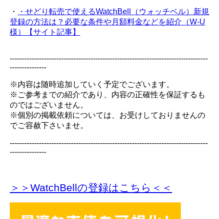
・
・せどり転売で使えるWatchBell（ウォッチベル）新規
登録の方法は？必要な条件や月額料金などを紹介（W-U
様）【サイト記事】
---------------------------------------------------------------------------------
---------------
※内容は随時追加していく予定でございます。
※ご参考までの紹介であり、内容の正確性を保証するも
のではございません。
※個別の掲載依頼については、お受けしておりませんの
でご容赦下さいませ。
---------------------------------------------------------------------------------
---------------
＞＞WatchBellの登録
はこちら＜＜