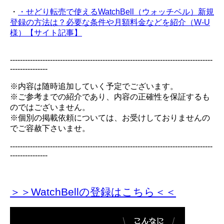
・
・せどり転売で使えるWatchBell（ウォッチベル）新規
登録の方法は？必要な条件や月額料金などを紹介（W-U
様）【サイト記事】
---------------------------------------------------------------------------------
---------------
※内容は随時追加していく予定でございます。
※ご参考までの紹介であり、内容の正確性を保証するも
のではございません。
※個別の掲載依頼については、お受けしておりませんの
でご容赦下さいませ。
---------------------------------------------------------------------------------
---------------
＞＞WatchBellの登録
はこちら＜＜