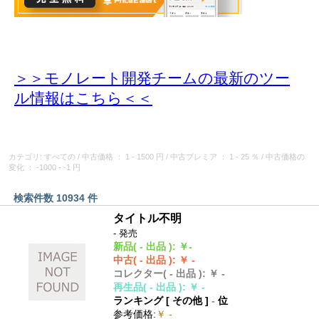
＞＞モノレート開発チームの最新のツー
ル情報
はこちら＜＜
カテゴリ: すべての
/
中古価格
： 1 - 1500 円
/
中古プレミア
： 1 - 25 ％
/
中古価格の
変化
： -1000 - -1 円
検索件数 10934 件
タイトル不明
- 発売
新品
( - 出品 )
:
￥-
中古
( - 出品 )
:
￥ -
コレクター
( - 出品 )
:
￥ -
再生品
( - 出品 )
:
￥ -
ランキング [
その他
]
-
位
参考価格
:
￥ -