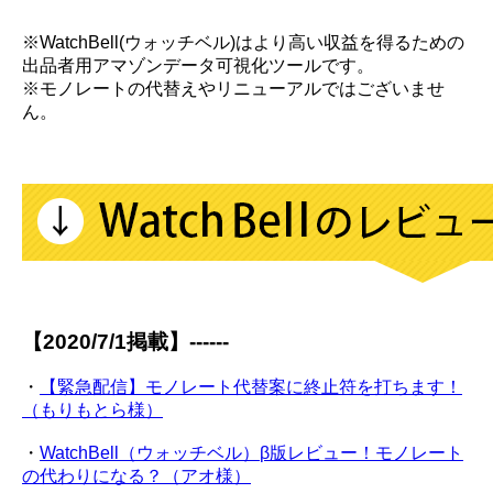
※WatchBell(ウォッチベル)はより高い収益を得るための
出品者用アマゾンデータ可視化ツールです。
※モノレートの代替えやリニューアルではございませ
ん。
【2020/7/1掲載】------
・
【緊急配信】モノレート代替案に終止符を打ちます！
（もりもとら様）
・
WatchBell（ウォッチベル）β版レビュー！モノレート
の代わりになる？（アオ様）