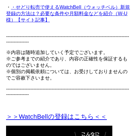
・
・せどり転売で使えるWatchBell（ウォッチベル）新規
登録の方法は？必要な条件や月額料金などを紹介（W-U
様）【サイト記事】
---------------------------------------------------------------------------------
---------------
※内容は随時追加していく予定でございます。
※ご参考までの紹介であり、内容の正確性を保証するも
のではございません。
※個別の掲載依頼については、お受けしておりませんの
でご容赦下さいませ。
---------------------------------------------------------------------------------
---------------
＞＞WatchBellの登録
はこちら＜＜