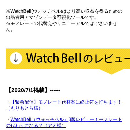
※WatchBell(ウォッチベル)はより高い収益を得るための
出品者用アマゾンデータ可視化ツールです。
※モノレートの代替えやリニューアルではございませ
ん。
【2020/7/1掲載】------
・
【緊急配信】モノレート代替案に終止符を打ちます！
（もりもとら様）
・
WatchBell（ウォッチベル）β版レビュー！モノレート
の代わりになる？（アオ様）