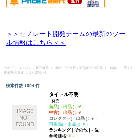
＞＞モノレート開発チームの最新のツー
ル情報
はこちら＜＜
カテゴリ: すべての
/
新品価格
： 1500 - 3000 円
/
新品価格の変化
： -1000 - -1 円
/
中
古価格の変化
： 1 - 1000 円
検索件数 1004 件
タイトル不明
- 発売
新品
( - 出品 )
:
￥-
中古
( - 出品 )
:
￥ -
コレクター
( - 出品 )
:
￥ -
再生品
( - 出品 )
:
￥ -
ランキング [
その他
]
-
位
参考価格
:
￥ -