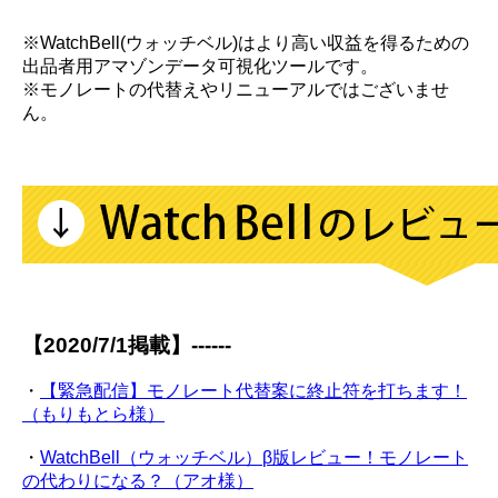
※WatchBell(ウォッチベル)はより高い収益を得るための
出品者用アマゾンデータ可視化ツールです。
※モノレートの代替えやリニューアルではございませ
ん。
【2020/7/1掲載】------
・
【緊急配信】モノレート代替案に終止符を打ちます！
（もりもとら様）
・
WatchBell（ウォッチベル）β版レビュー！モノレート
の代わりになる？（アオ様）