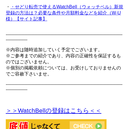
・
・せどり転売で使えるWatchBell（ウォッチベル）新規
登録の方法は？必要な条件や月額料金などを紹介（W-U
様）【サイト記事】
---------------------------------------------------------------------------------
---------------
※内容は随時追加していく予定でございます。
※ご参考までの紹介であり、内容の正確性を保証するも
のではございません。
※個別の掲載依頼については、お受けしておりませんの
でご容赦下さいませ。
---------------------------------------------------------------------------------
---------------
＞＞WatchBellの登録
はこちら＜＜