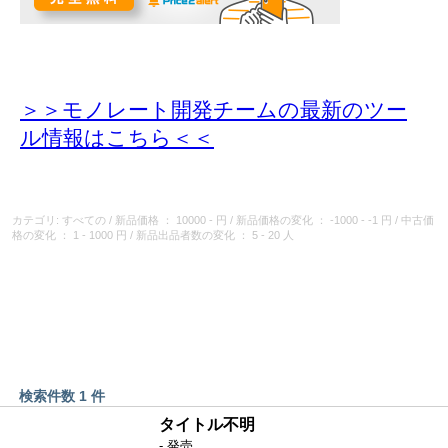
＞＞モノレート開発チームの最新のツー
ル情報
はこちら＜＜
カテゴリ: すべての
/
新品価格
： 10000 - 円
/
新品価格の変化
： -1000 - -1 円
/
中古価
格の変化
： 1 - 1000 円
/
新品出品者数の変化
： 5 - 20 人
検索件数 1 件
タイトル不明
- 発売