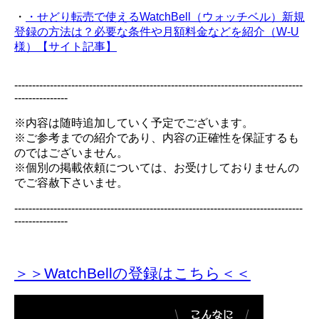
・
・せどり転売で使えるWatchBell（ウォッチベル）新規
登録の方法は？必要な条件や月額料金などを紹介（W-U
様）【サイト記事】
---------------------------------------------------------------------------------
---------------
※内容は随時追加していく予定でございます。
※ご参考までの紹介であり、内容の正確性を保証するも
のではございません。
※個別の掲載依頼については、お受けしておりませんの
でご容赦下さいませ。
---------------------------------------------------------------------------------
---------------
＞＞WatchBellの登録
はこちら＜＜