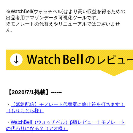
※WatchBell(ウォッチベル)はより高い収益を得るための
出品者用アマゾンデータ可視化ツールです。
※モノレートの代替えやリニューアルではございませ
ん。
【2020/7/1掲載】------
・
【緊急配信】モノレート代替案に終止符を打ちます！
（もりもとら様）
・
WatchBell（ウォッチベル）β版レビュー！モノレート
の代わりになる？（アオ様）