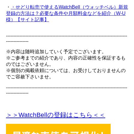
・
・せどり転売で使えるWatchBell（ウォッチベル）新規
登録の方法は？必要な条件や月額料金などを紹介（W-U
様）【サイト記事】
---------------------------------------------------------------------------------
---------------
※内容は随時追加していく予定でございます。
※ご参考までの紹介であり、内容の正確性を保証するも
のではございません。
※個別の掲載依頼については、お受けしておりませんの
でご容赦下さいませ。
---------------------------------------------------------------------------------
---------------
＞＞WatchBellの登録
はこちら＜＜