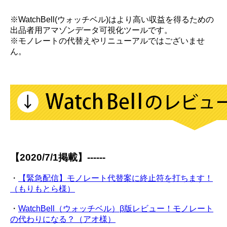
※WatchBell(ウォッチベル)はより高い収益を得るための
出品者用アマゾンデータ可視化ツールです。
※モノレートの代替えやリニューアルではございませ
ん。
【2020/7/1掲載】------
・
【緊急配信】モノレート代替案に終止符を打ちます！
（もりもとら様）
・
WatchBell（ウォッチベル）β版レビュー！モノレート
の代わりになる？（アオ様）