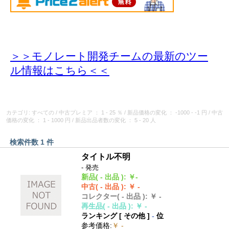
＞＞モノレート開発チームの最新のツー
ル情報
はこちら＜＜
カテゴリ: すべての
/
中古プレミア
： 1 - 25 ％
/
新品価格の変化
： -1000 - -1 円
/
中古
価格の変化
： 1 - 1000 円
/
新品出品者数の変化
： 5 - 20 人
検索件数 1 件
タイトル不明
- 発売
新品
( - 出品 )
:
￥-
中古
( - 出品 )
:
￥ -
コレクター
( - 出品 )
:
￥ -
再生品
( - 出品 )
:
￥ -
ランキング [
その他
]
-
位
参考価格
:
￥ -