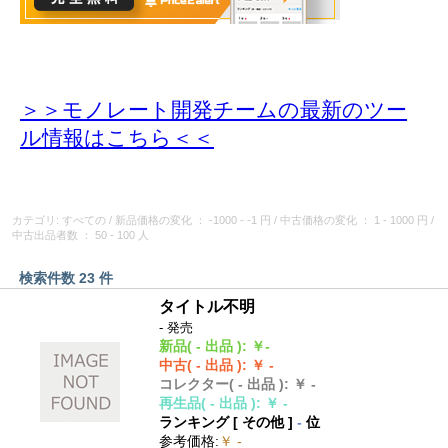
＞＞モノレート開発チームの最新のツー
ル情報
はこちら＜＜
カテゴリ: すべての
/
新品価格の変化
： -1000 - -1 円
/
中古価格の変化
： 1 - 1000 円
/
中古出品者数
： 50 - 100 人
検索件数 23 件
タイトル不明
- 発売
新品
( - 出品 )
:
￥-
中古
( - 出品 )
:
￥ -
コレクター
( - 出品 )
:
￥ -
再生品
( - 出品 )
:
￥ -
ランキング [
その他
]
-
位
参考価格
:
￥ -