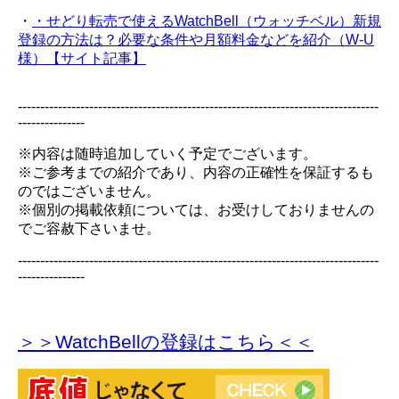
・
・せどり転売で使えるWatchBell（ウォッチベル）新規
登録の方法は？必要な条件や月額料金などを紹介（W-U
様）【サイト記事】
---------------------------------------------------------------------------------
---------------
※内容は随時追加していく予定でございます。
※ご参考までの紹介であり、内容の正確性を保証するも
のではございません。
※個別の掲載依頼については、お受けしておりませんの
でご容赦下さいませ。
---------------------------------------------------------------------------------
---------------
＞＞WatchBellの登録
はこちら＜＜