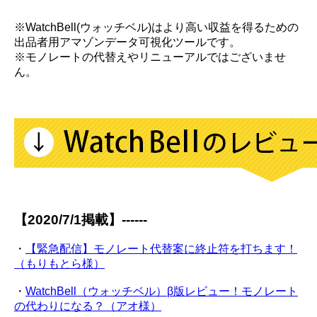
※WatchBell(ウォッチベル)はより高い収益を得るための
出品者用アマゾンデータ可視化ツールです。
※モノレートの代替えやリニューアルではございませ
ん。
【2020/7/1掲載】------
・
【緊急配信】モノレート代替案に終止符を打ちます！
（もりもとら様）
・
WatchBell（ウォッチベル）β版レビュー！モノレート
の代わりになる？（アオ様）