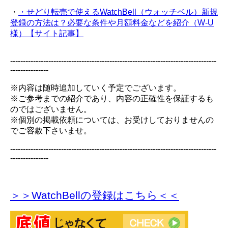
・
・せどり転売で使えるWatchBell（ウォッチベル）新規
登録の方法は？必要な条件や月額料金などを紹介（W-U
様）【サイト記事】
---------------------------------------------------------------------------------
---------------
※内容は随時追加していく予定でございます。
※ご参考までの紹介であり、内容の正確性を保証するも
のではございません。
※個別の掲載依頼については、お受けしておりませんの
でご容赦下さいませ。
---------------------------------------------------------------------------------
---------------
＞＞WatchBellの登録
はこちら＜＜