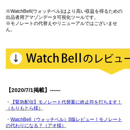
※WatchBell(ウォッチベル)はより高い収益を得るための
出品者用アマゾンデータ可視化ツールです。
※モノレートの代替えやリニューアルではございませ
ん。
【2020/7/1掲載】------
・
【緊急配信】モノレート代替案に終止符を打ちます！
（もりもとら様）
・
WatchBell（ウォッチベル）β版レビュー！モノレート
の代わりになる？（アオ様）