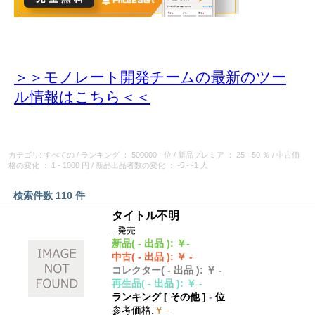
＞＞モノレート開発チームの最新のツー
ル情報
はこちら＜＜
カテゴリ: すべての
/
ランキング
： 500000 - 位
/
新品プレミア
： 25 - 50 ％
/
中古価
格の変化
： 1 - 1000 円
/
新品出品者数の変化
： -5 - -1 人
検索件数 110 件
タイトル不明
- 発売
新品
( - 出品 )
:
￥-
中古
( - 出品 )
:
￥ -
コレクター
( - 出品 )
:
￥ -
再生品
( - 出品 )
:
￥ -
ランキング [
その他
]
-
位
参考価格
:
￥ -