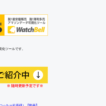
可視化ツールです。
!!（つっちー社長様）【動画】