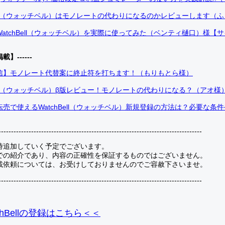
Bell（ウォッチベル）はモノレートの代わりになるのかレビューします（
atchBell（ウォッチベル）を実際に使ってみた（ベンティ樋口）様【
掲載】------
信】モノレート代替案に終止符を打ちます！（もりもとら様）
Bell（ウォッチベル）β版レビュー！モノレートの代わりになる？（アオ様
売で使えるWatchBell（ウォッチベル）新規登録の方法は？必要な条
---------------------------------------------------------------------------------
時追加していく予定でございます。
での紹介であり、内容の正確性を保証するものではございません。
載依頼については、お受けしておりませんのでご容赦下さいませ。
---------------------------------------------------------------------------------
hBellの登録
はこちら＜＜