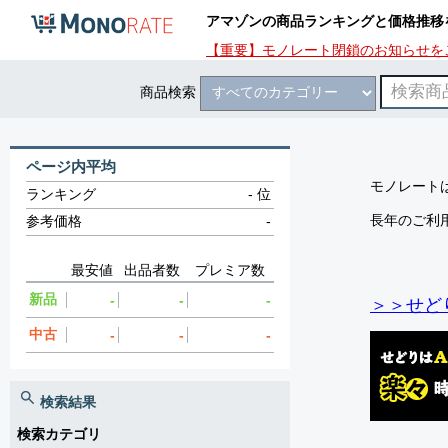
アマゾンの商品ランキングと価格推移
【重要】モノレート閉鎖のお知らせを
商品検索
ページ内平均
モノレートは
ランキング
-
位
長年のご利
参考価格
-
最安値
出品者数
プレミア数
新品
-
-
-
＞＞せど
中古
-
-
-
検索結果
検索カテゴリ