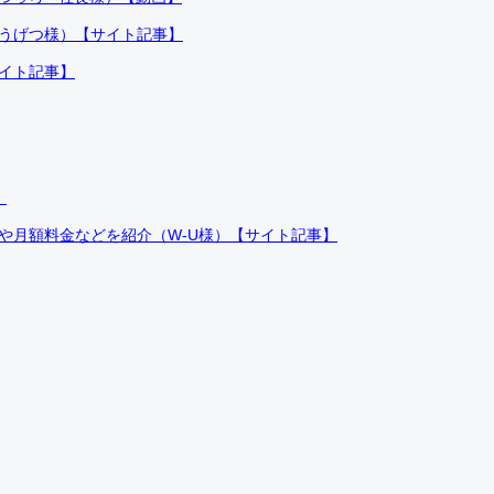
ふうげつ様）【サイト記事】
サイト記事】
）
件や月額料金などを紹介（W-U様）【サイト記事】