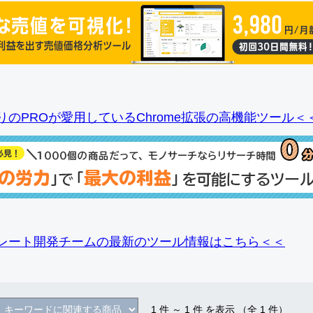
りのPROが愛用しているChrome拡張の高機能ツール＜
レート開発チームの最新のツール情報
はこちら＜＜
1
件 ～
1
件 を表示 （全
1
件）