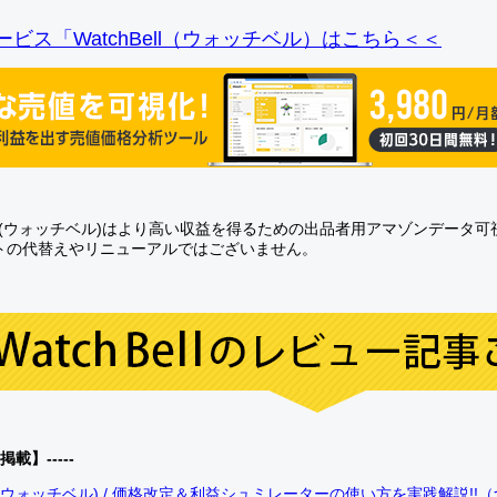
ビス「WatchBell（ウォッチベル）はこちら＜＜
Bell(ウォッチベル)はより高い収益を得るための出品者用アマゾンデータ
トの代替えやリニューアルではございません。
0掲載】-----
bell(ウォッチベル) / 価格改定＆利益シュミレーターの使い方を実践解説