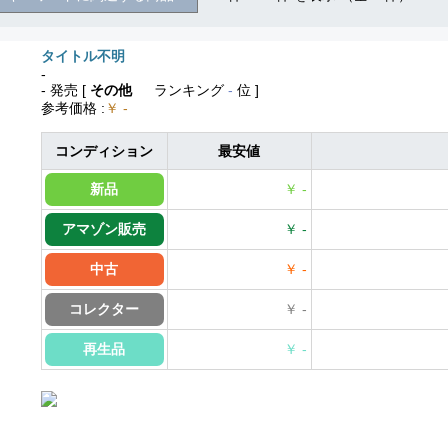
タイトル不明
-
- 発売
[
その他
ランキング
-
位 ]
参考価格
:
￥ -
コンディション
最安値
新品
￥ -
アマゾン販売
￥ -
中古
￥ -
コレクター
￥ -
再生品
￥ -