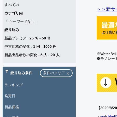
すべての
＞＞新サー
カテゴリ内
「
キーワードなし
」
絞り込み
新品プレミア
:
25 ％
-
50 ％
中古価格の変化
:
1 円
-
1000 円
※Watch
新品出品者数の変化
:
5 人
-
20 人
※モノレー
絞り込み条件
条件のクリア
ランキング
発売日
新品価格
【2020/8/2
・
watch