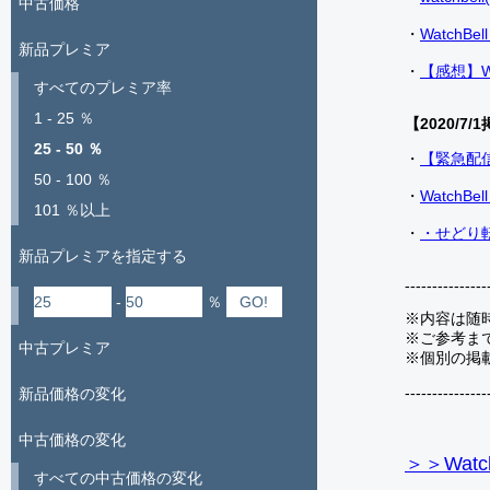
中古価格
・
Watch
新品プレミア
・
【感想】W
すべてのプレミア率
1 - 25 ％
【2020/7/1
25 - 50 ％
・
【緊急配
50 - 100 ％
・
Watch
101 ％以上
・
・せどり転
新品プレミアを指定する
---------------
-
％
※内容は随
※ご参考ま
中古プレミア
※個別の掲
---------------
新品価格の変化
中古価格の変化
＞＞Watc
すべての中古価格の変化