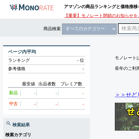
アマゾンの商品ランキングと価格推移
【重要】モノレート閉鎖のお知らせを
商品検索
ページ内平均
モノレートは
ランキング
-
位
長年のご利
参考価格
-
最安値
出品者数
プレミア数
新品
-
-
-
＞＞せど
中古
-
-
-
検索結果
検索カテゴリ