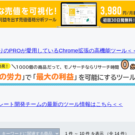
りのPROが愛用しているChrome拡張の高機能ツール＜
レート開発チームの最新のツール情報
はこちら＜＜
1
件 ～
10
件 を表示 （全
14
件）