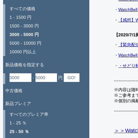
すべての価格
・
Watch
1 - 1500 円
・
【感想】W
1500 - 3000 円
3000 - 5000 円
【2020/7/1
5000 - 10000 円
・
【緊急配
10000 円以上
・
Watch
新品価格を指定する
・
・せどり転
-
円
---------------
※内容は随
中古価格
※ご参考ま
※個別の掲
新品プレミア
---------------
すべてのプレミア率
1 - 25 ％
＞＞Watc
25 - 50 ％