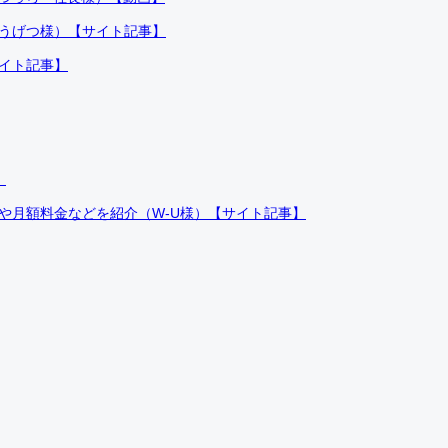
ふうげつ様）【サイト記事】
サイト記事】
）
件や月額料金などを紹介（W-U様）【サイト記事】