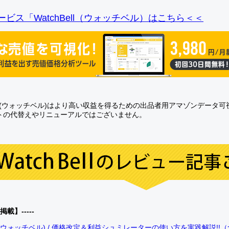
ビス「WatchBell（ウォッチベル）はこちら＜＜
Bell(ウォッチベル)はより高い収益を得るための出品者用アマゾンデータ
トの代替えやリニューアルではございません。
0掲載】-----
bell(ウォッチベル) / 価格改定＆利益シュミレーターの使い方を実践解説