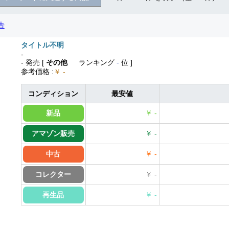
タイトル不明
-
- 発売
[
その他
ランキング
-
位 ]
参考価格
:
￥ -
コンディション
最安値
新品
￥ -
アマゾン販売
￥ -
中古
￥ -
コレクター
￥ -
再生品
￥ -