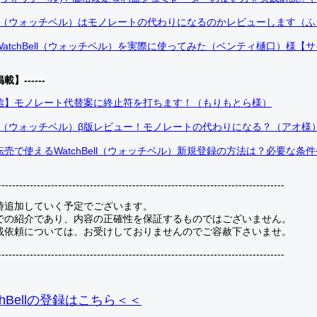
Bell（ウォッチベル）はモノレートの代わりになるのかレビューします（
atchBell（ウォッチベル）を実際に使ってみた（ベンティ樋口）様【
掲載】------
信】モノレート代替案に終止符を打ちます！（もりもとら様）
Bell（ウォッチベル）β版レビュー！モノレートの代わりになる？（アオ様
売で使えるWatchBell（ウォッチベル）新規登録の方法は？必要な条
---------------------------------------------------------------------------------
時追加していく予定でございます。
での紹介であり、内容の正確性を保証するものではございません。
載依頼については、お受けしておりませんのでご容赦下さいませ。
---------------------------------------------------------------------------------
hBellの登録
はこちら＜＜