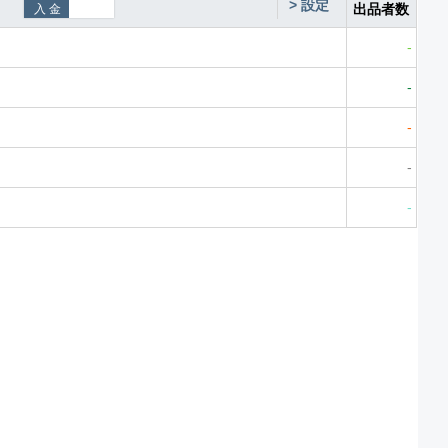
>
設定
出品者数
-
-
-
-
-