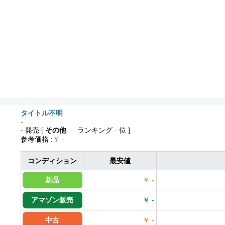
タイトル不明
-
- 発売
[
その他
ランキング
-
位 ]
参考価格
:
￥ -
コンディション
最安値
新品
￥ -
アマゾン販売
￥ -
中古
￥ -