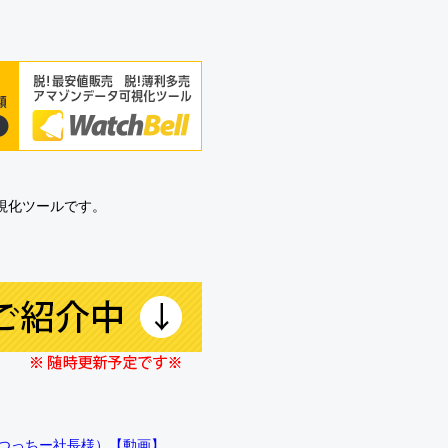
可視化ツールです。
!!（つっちー社長様）【動画】