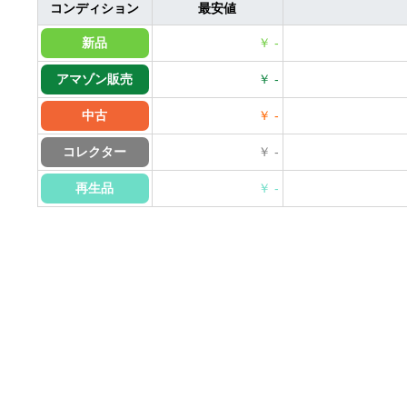
コンディション
最安値
新品
￥ -
アマゾン販売
￥ -
中古
￥ -
コレクター
￥ -
再生品
￥ -