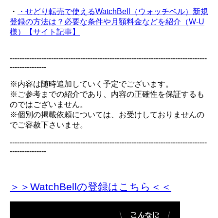
・
・せどり転売で使えるWatchBell（ウォッチベル）新規
登録の方法は？必要な条件や月額料金などを紹介（W-U
様）【サイト記事】
---------------------------------------------------------------------------------
---------------
※内容は随時追加していく予定でございます。
※ご参考までの紹介であり、内容の正確性を保証するも
のではございません。
※個別の掲載依頼については、お受けしておりませんの
でご容赦下さいませ。
---------------------------------------------------------------------------------
---------------
＞＞WatchBellの登録
はこちら＜＜