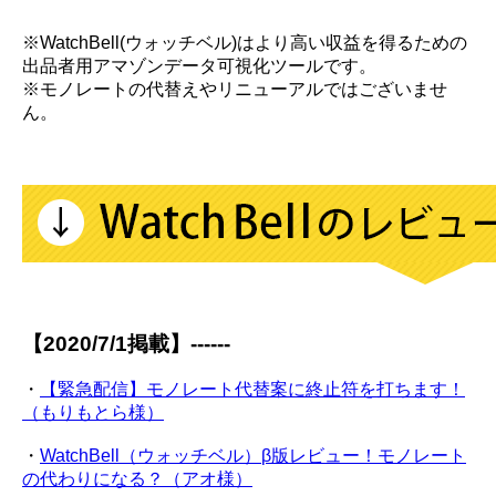
※WatchBell(ウォッチベル)はより高い収益を得るための
出品者用アマゾンデータ可視化ツールです。
※モノレートの代替えやリニューアルではございませ
ん。
【2020/7/1掲載】------
・
【緊急配信】モノレート代替案に終止符を打ちます！
（もりもとら様）
・
WatchBell（ウォッチベル）β版レビュー！モノレート
の代わりになる？（アオ様）