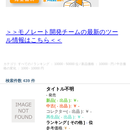
＞＞モノレート開発チームの最新のツー
ル情報
はこちら＜＜
カテゴリ: すべての
/
ランキング
： 10000 - 50000 位
/
新品価格
： 10000 - 円
/
中古価
格の変化
： 1000 - 10000 円
検索件数 439 件
タイトル不明
- 発売
新品
( - 出品 )
:
￥-
中古
( - 出品 )
:
￥ -
コレクター
( - 出品 )
:
￥ -
再生品
( - 出品 )
:
￥ -
ランキング [
その他
]
-
位
参考価格
:
￥ -