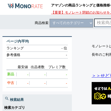
アマゾンの商品ランキングと価格推移
【重要】モノレート閉鎖のお知らせを
商品検索
ページ内平均
モノレートは
ランキング
-
位
長年のご利
参考価格
-
最安値
出品者数
プレミア数
新品
-
-
-
＞＞せど
中古
-
-
-
検索結果
検索カテゴリ