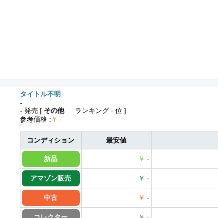
タイトル不明
-
- 発売
[
その他
ランキング
-
位 ]
参考価格
:
￥ -
コンディション
最安値
新品
￥ -
アマゾン販売
￥ -
中古
￥ -
コレクター
￥ -