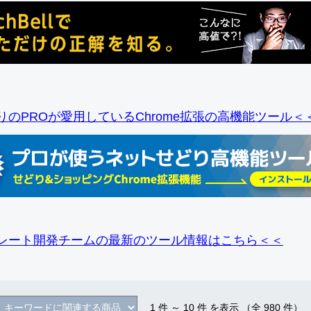
りのPROが愛用しているChrome拡張の高機能ツール＜
レート開発チームの最新のツール情報
はこちら＜＜
1
件 ～
10
件 を表示 （全
980
件）