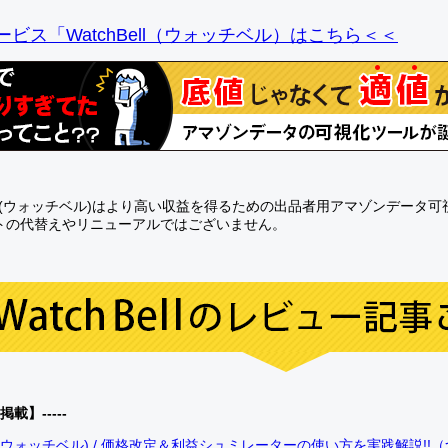
ビス「WatchBell（ウォッチベル）はこちら＜＜
Bell(ウォッチベル)はより高い収益を得るための出品者用アマゾンデータ
トの代替えやリニューアルではございません。
0掲載】-----
bell(ウォッチベル) / 価格改定＆利益シュミレーターの使い方を実践解説