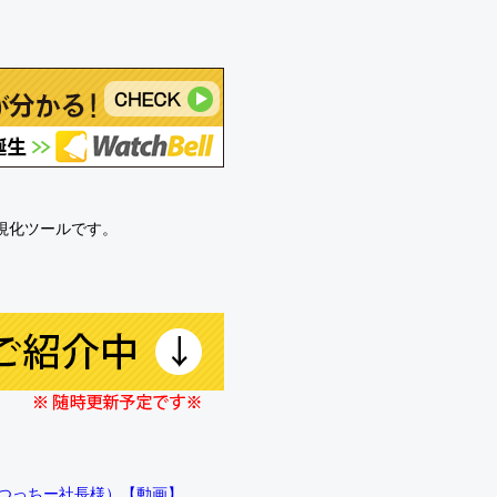
可視化ツールです。
!!（つっちー社長様）【動画】