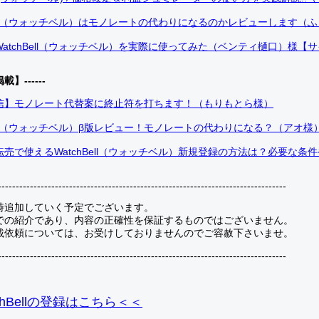
Bell（ウォッチベル）はモノレートの代わりになるのかレビューします（
atchBell（ウォッチベル）を実際に使ってみた（ベンティ樋口）様【
掲載】------
信】モノレート代替案に終止符を打ちます！（もりもとら様）
Bell（ウォッチベル）β版レビュー！モノレートの代わりになる？（アオ様
売で使えるWatchBell（ウォッチベル）新規登録の方法は？必要な条
---------------------------------------------------------------------------------
時追加していく予定でございます。
での紹介であり、内容の正確性を保証するものではございません。
載依頼については、お受けしておりませんのでご容赦下さいませ。
---------------------------------------------------------------------------------
hBellの登録
はこちら＜＜