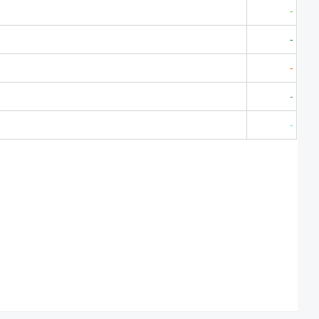
-
-
-
-
-