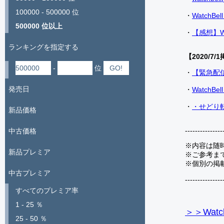
100000 - 500000 位
・
Watch
500000 位以上
・
【感想】W
ランキングを指定する
【2020/7/1
-
位
・
【緊急配
発売日
・
Watch
・
・せどり転
新品価格
---------------
中古価格
※内容は随
新品プレミア
※ご参考ま
※個別の掲
中古プレミア
---------------
すべてのプレミア率
1 - 25 ％
＞＞Watc
25 - 50 ％