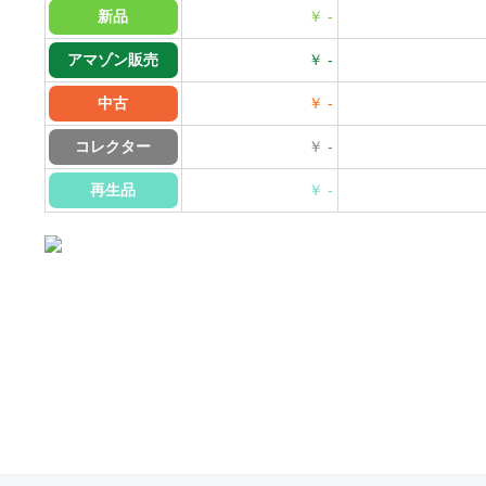
新品
￥ -
アマゾン販売
￥ -
中古
￥ -
コレクター
￥ -
再生品
￥ -