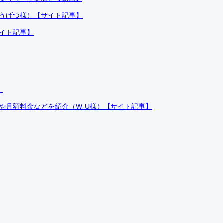
ふうげつ様）【サイト記事】
サイト記事】
）
件や月額料金などを紹介（W-U様）【サイト記事】