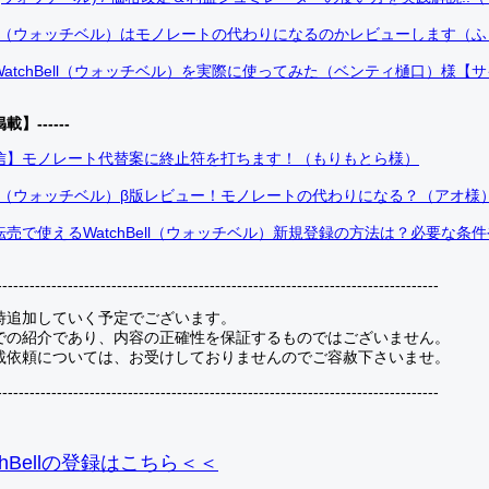
Bell（ウォッチベル）はモノレートの代わりになるのかレビューします（
atchBell（ウォッチベル）を実際に使ってみた（ベンティ樋口）様【
掲載】------
信】モノレート代替案に終止符を打ちます！（もりもとら様）
Bell（ウォッチベル）β版レビュー！モノレートの代わりになる？（アオ様
売で使えるWatchBell（ウォッチベル）新規登録の方法は？必要な条
---------------------------------------------------------------------------------
時追加していく予定でございます。
での紹介であり、内容の正確性を保証するものではございません。
載依頼については、お受けしておりませんのでご容赦下さいませ。
---------------------------------------------------------------------------------
hBellの登録
はこちら＜＜