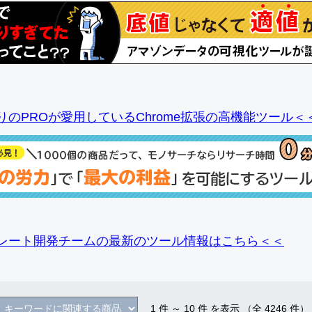
りのPROが愛用しているChrome拡張の高機能ツール＜
レート開発チームの最新のツール情報
はこちら＜＜
1
件 ～
10
件 を表示 （全
4246
件）