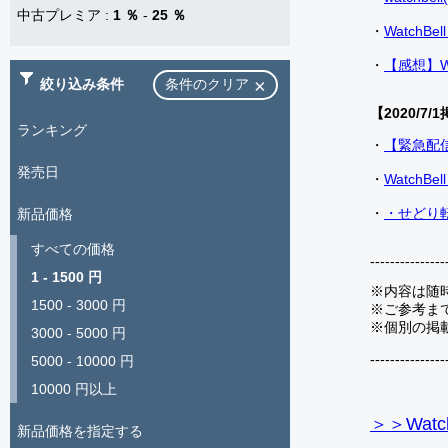
中古プレミア
:
1 ％
-
25 ％
・
Watch
・
【感想】W
絞り込み条件
条件のクリア
【2020/7/1
ランキング
・
【緊急配
発売日
・
Watch
・
・せどり転
新品価格
すべての価格
---------------
1 - 1500 円
※内容は随
1500 - 3000 円
※ご参考ま
※個別の掲
3000 - 5000 円
---------------
5000 - 10000 円
10000 円以上
＞＞Watc
新品価格を指定する