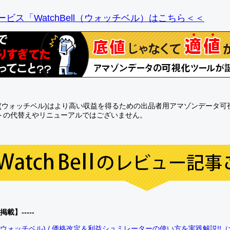
ビス「WatchBell（ウォッチベル）はこちら＜＜
Bell(ウォッチベル)はより高い収益を得るための出品者用アマゾンデータ
トの代替えやリニューアルではございません。
0掲載】-----
bell(ウォッチベル) / 価格改定＆利益シュミレーターの使い方を実践解説