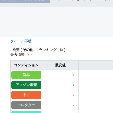
タイトル不明
-
- 発売
[
その他
ランキング
-
位 ]
参考価格
:
￥ -
コンディション
最安値
新品
￥ -
アマゾン販売
￥ -
中古
￥ -
コレクター
￥ -