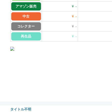
アマゾン販売
￥ -
中古
￥ -
コレクター
￥ -
再生品
￥ -
タイトル不明