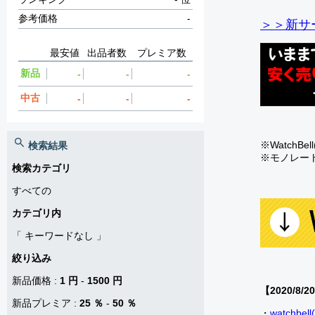
参考価格
-
＞＞新サー
最安値
出品者数
プレミア数
新品
-
-
-
中古
-
-
-
※Watch
検索結果
※モノレー
検索カテゴリ
すべての
カテゴリ内
「
キーワードなし
」
絞り込み
新品価格
:
1 円
-
1500 円
【2020/8/2
新品プレミア
:
25 ％
-
50 ％
・
watch