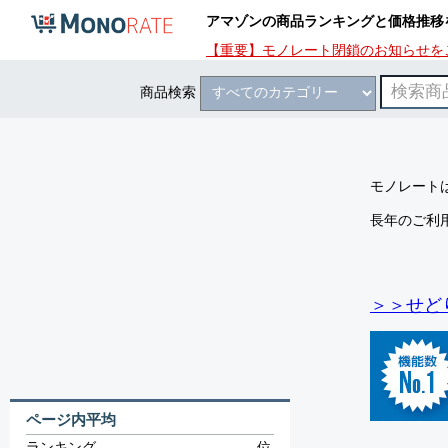
アマゾンの商品ランキングと価格推移
【重要】モノレート閉鎖のお知らせを
商品検索
モノレートは
長年のご利
＞＞せど
ページ内平均
ランキング
-
位