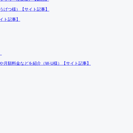
ふうげつ様）【サイト記事】
サイト記事】
）
件や月額料金などを紹介（W-U様）【サイト記事】