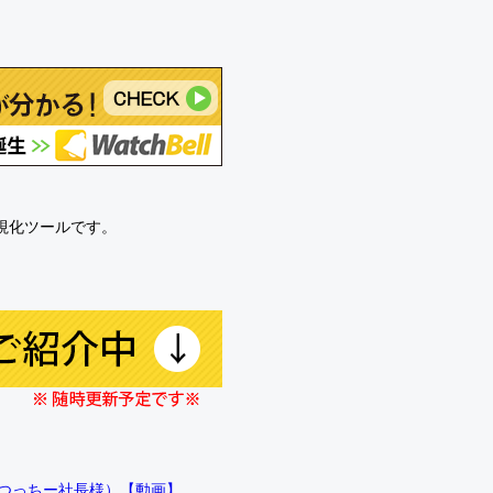
可視化ツールです。
!!（つっちー社長様）【動画】