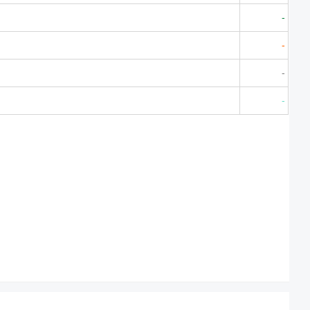
-
-
-
-