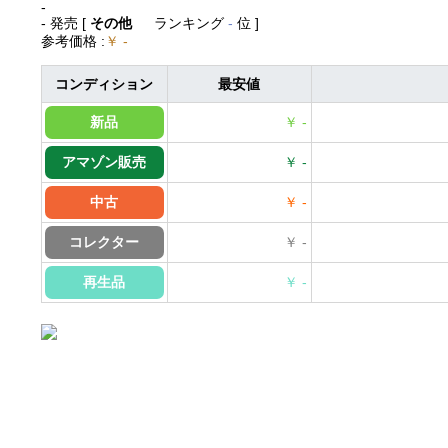
-
- 発売
[
その他
ランキング
-
位 ]
参考価格
:
￥ -
コンディション
最安値
新品
￥ -
アマゾン販売
￥ -
中古
￥ -
コレクター
￥ -
再生品
￥ -