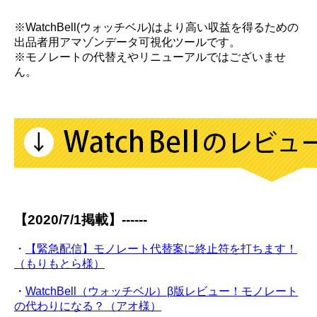
※WatchBell(ウォッチベル)はより高い収益を得るための
出品者用アマゾンデータ可視化ツールです。
※モノレートの代替えやリニューアルではございませ
ん。
【2020/7/1掲載】------
・
【緊急配信】モノレート代替案に終止符を打ちます！
（もりもとら様）
・
WatchBell（ウォッチベル）β版レビュー！モノレート
の代わりになる？（アオ様）