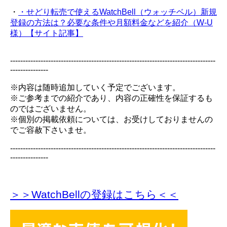
・
・せどり転売で使えるWatchBell（ウォッチベル）新規
登録の方法は？必要な条件や月額料金などを紹介（W-U
様）【サイト記事】
---------------------------------------------------------------------------------
---------------
※内容は随時追加していく予定でございます。
※ご参考までの紹介であり、内容の正確性を保証するも
のではございません。
※個別の掲載依頼については、お受けしておりませんの
でご容赦下さいませ。
---------------------------------------------------------------------------------
---------------
＞＞WatchBellの登録
はこちら＜＜