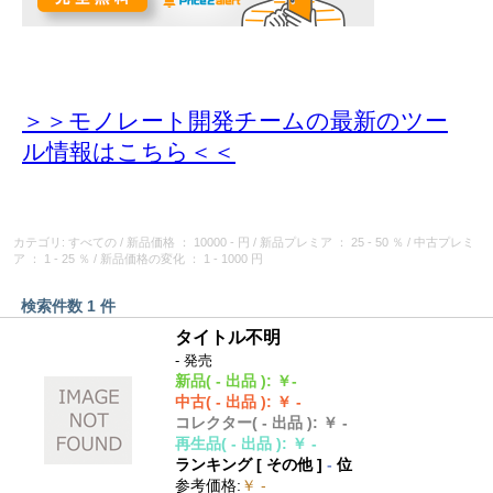
＞＞モノレート開発チームの最新のツー
ル情報
はこちら＜＜
カテゴリ: すべての
/
新品価格
： 10000 - 円
/
新品プレミア
： 25 - 50 ％
/
中古プレミ
ア
： 1 - 25 ％
/
新品価格の変化
： 1 - 1000 円
検索件数 1 件
タイトル不明
- 発売
新品
( - 出品 )
:
￥-
中古
( - 出品 )
:
￥ -
コレクター
( - 出品 )
:
￥ -
再生品
( - 出品 )
:
￥ -
ランキング [
その他
]
-
位
参考価格
:
￥ -