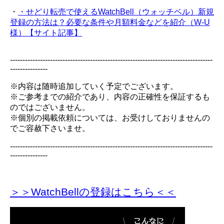
・
・せどり転売で使えるWatchBell（ウォッチベル）新規
登録の方法は？必要な条件や月額料金などを紹介（W-U
様）【サイト記事】
---------------------------------------------------------------------------------
---------------
※内容は随時追加していく予定でございます。
※ご参考までの紹介であり、内容の正確性を保証するも
のではございません。
※個別の掲載依頼については、お受けしておりませんの
でご容赦下さいませ。
---------------------------------------------------------------------------------
---------------
＞＞WatchBellの登録
はこちら＜＜