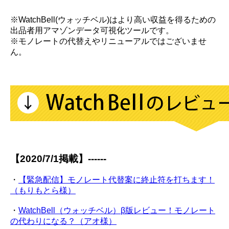
※WatchBell(ウォッチベル)はより高い収益を得るための
出品者用アマゾンデータ可視化ツールです。
※モノレートの代替えやリニューアルではございませ
ん。
【2020/7/1掲載】------
・
【緊急配信】モノレート代替案に終止符を打ちます！
（もりもとら様）
・
WatchBell（ウォッチベル）β版レビュー！モノレート
の代わりになる？（アオ様）