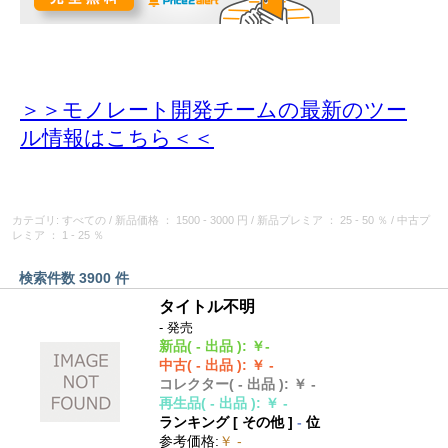
＞＞モノレート開発チームの最新のツー
ル情報
はこちら＜＜
カテゴリ: すべての
/
新品価格
： 1500 - 3000 円
/
新品プレミア
： 25 - 50 ％
/
中古プ
レミア
： 1 - 25 ％
検索件数 3900 件
タイトル不明
- 発売
新品
( - 出品 )
:
￥-
中古
( - 出品 )
:
￥ -
コレクター
( - 出品 )
:
￥ -
再生品
( - 出品 )
:
￥ -
ランキング [
その他
]
-
位
参考価格
:
￥ -