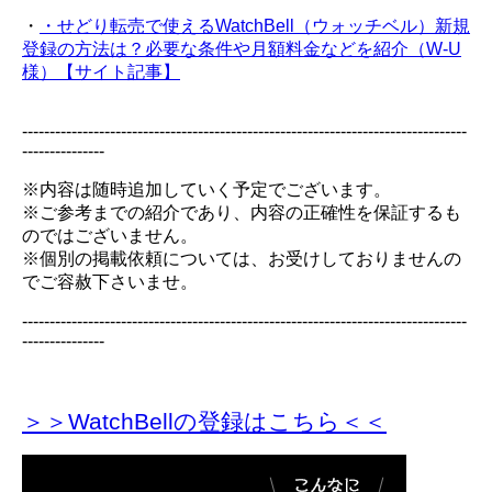
・
・せどり転売で使えるWatchBell（ウォッチベル）新規
登録の方法は？必要な条件や月額料金などを紹介（W-U
様）【サイト記事】
---------------------------------------------------------------------------------
---------------
※内容は随時追加していく予定でございます。
※ご参考までの紹介であり、内容の正確性を保証するも
のではございません。
※個別の掲載依頼については、お受けしておりませんの
でご容赦下さいませ。
---------------------------------------------------------------------------------
---------------
＞＞WatchBellの登録
はこちら＜＜