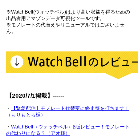
※WatchBell(ウォッチベル)はより高い収益を得るための
出品者用アマゾンデータ可視化ツールです。
※モノレートの代替えやリニューアルではございませ
ん。
【2020/7/1掲載】------
・
【緊急配信】モノレート代替案に終止符を打ちます！
（もりもとら様）
・
WatchBell（ウォッチベル）β版レビュー！モノレート
の代わりになる？（アオ様）