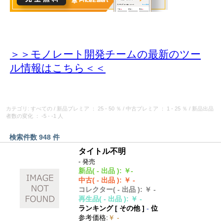
＞＞モノレート開発チームの最新のツー
ル情報
はこちら＜＜
カテゴリ: すべての
/
新品プレミア
： 25 - 50 ％
/
中古プレミア
： 1 - 25 ％
/
新品出品
者数の変化
： -5 - -1 人
検索件数 948 件
タイトル不明
- 発売
新品
( - 出品 )
:
￥-
中古
( - 出品 )
:
￥ -
コレクター
( - 出品 )
:
￥ -
再生品
( - 出品 )
:
￥ -
ランキング [
その他
]
-
位
参考価格
:
￥ -