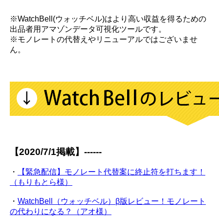
※WatchBell(ウォッチベル)はより高い収益を得るための
出品者用アマゾンデータ可視化ツールです。
※モノレートの代替えやリニューアルではございませ
ん。
【2020/7/1掲載】------
・
【緊急配信】モノレート代替案に終止符を打ちます！
（もりもとら様）
・
WatchBell（ウォッチベル）β版レビュー！モノレート
の代わりになる？（アオ様）