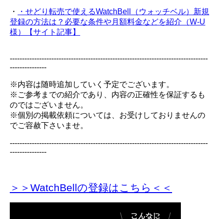
・
・せどり転売で使えるWatchBell（ウォッチベル）新規
登録の方法は？必要な条件や月額料金などを紹介（W-U
様）【サイト記事】
---------------------------------------------------------------------------------
---------------
※内容は随時追加していく予定でございます。
※ご参考までの紹介であり、内容の正確性を保証するも
のではございません。
※個別の掲載依頼については、お受けしておりませんの
でご容赦下さいませ。
---------------------------------------------------------------------------------
---------------
＞＞WatchBellの登録
はこちら＜＜