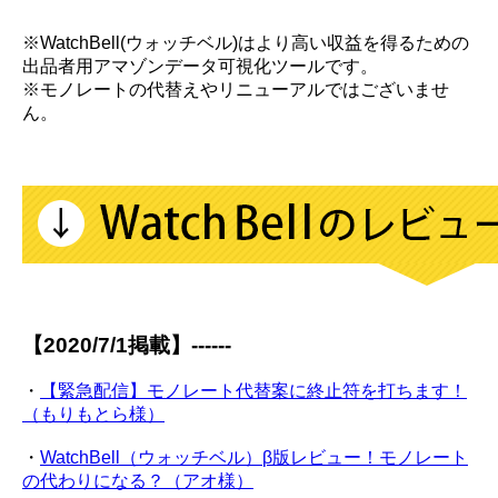
※WatchBell(ウォッチベル)はより高い収益を得るための
出品者用アマゾンデータ可視化ツールです。
※モノレートの代替えやリニューアルではございませ
ん。
【2020/7/1掲載】------
・
【緊急配信】モノレート代替案に終止符を打ちます！
（もりもとら様）
・
WatchBell（ウォッチベル）β版レビュー！モノレート
の代わりになる？（アオ様）