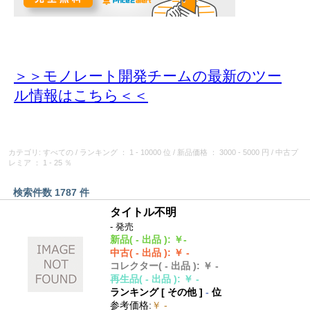
＞＞モノレート開発チームの最新のツー
ル情報
はこちら＜＜
カテゴリ: すべての
/
ランキング
： 1 - 10000 位
/
新品価格
： 3000 - 5000 円
/
中古プ
レミア
： 1 - 25 ％
検索件数 1787 件
タイトル不明
- 発売
新品
( - 出品 )
:
￥-
中古
( - 出品 )
:
￥ -
コレクター
( - 出品 )
:
￥ -
再生品
( - 出品 )
:
￥ -
ランキング [
その他
]
-
位
参考価格
:
￥ -