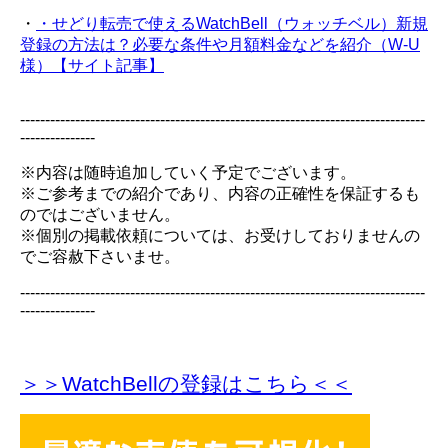
・
・せどり転売で使えるWatchBell（ウォッチベル）新規
登録の方法は？必要な条件や月額料金などを紹介（W-U
様）【サイト記事】
---------------------------------------------------------------------------------
---------------
※内容は随時追加していく予定でございます。
※ご参考までの紹介であり、内容の正確性を保証するも
のではございません。
※個別の掲載依頼については、お受けしておりませんの
でご容赦下さいませ。
---------------------------------------------------------------------------------
---------------
＞＞WatchBellの登録
はこちら＜＜