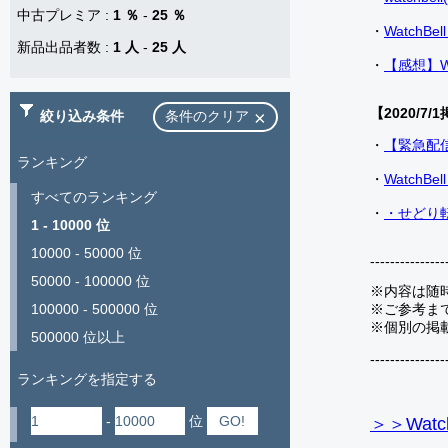
中古プレミア
:
1 ％
-
25 ％
・
Watch
新品出品者数
:
1 人
-
25 人
・
【感想】W
【2020/7/1
絞り込み条件
条件のクリア
・
【緊急配
ランキング
・
Watch
すべてのランキング
・
・せどり転
1 - 10000 位
10000 - 50000 位
---------------
50000 - 100000 位
※内容は随
※ご参考ま
100000 - 500000 位
※個別の掲
500000 位以上
---------------
ランキングを指定する
-
位
＞＞Watc