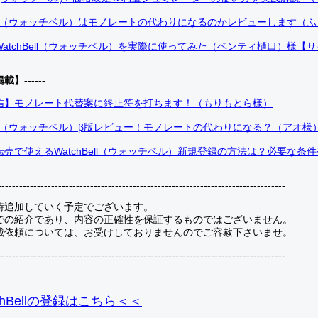
Bell（ウォッチベル）はモノレートの代わりになるのかレビューします（
atchBell（ウォッチベル）を実際に使ってみた（ベンティ樋口）様【
掲載】------
信】モノレート代替案に終止符を打ちます！（もりもとら様）
Bell（ウォッチベル）β版レビュー！モノレートの代わりになる？（アオ様
売で使えるWatchBell（ウォッチベル）新規登録の方法は？必要な条
---------------------------------------------------------------------------------
時追加していく予定でございます。
での紹介であり、内容の正確性を保証するものではございません。
載依頼については、お受けしておりませんのでご容赦下さいませ。
---------------------------------------------------------------------------------
hBellの登録
はこちら＜＜