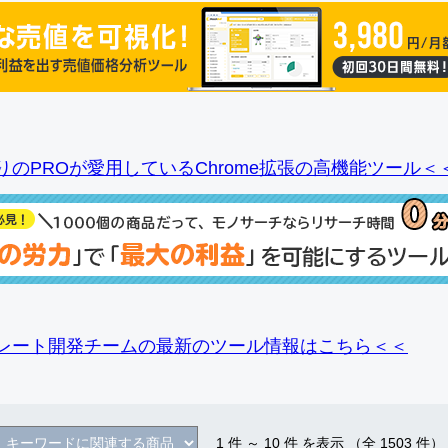
りのPROが愛用しているChrome拡張の高機能ツール＜
レート開発チームの最新のツール情報
はこちら＜＜
1
件 ～
10
件 を表示 （全
1503
件）