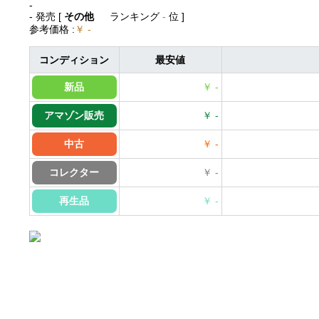
-
- 発売
[
その他
ランキング
-
位 ]
参考価格
:
￥ -
コンディション
最安値
新品
￥ -
アマゾン販売
￥ -
中古
￥ -
コレクター
￥ -
再生品
￥ -