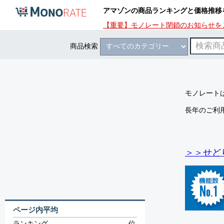
アマゾンの商品ランキングと価格推移
【重要】モノレート閉鎖のお知らせを
商品検索
モノレートは
長年のご利
＞＞せど
ページ内平均
ランキング
-
位