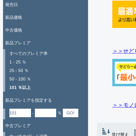
発売日
新品価格
中古価格
新品プレミア
＞＞せど
すべてのプレミア率
1 - 25 ％
25 - 50 ％
50 - 100 ％
101 ％以上
新品プレミアを指定する
＞＞モノ
-
％
中古プレミア
並び替え