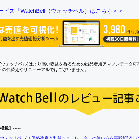
ビス「WatchBell（ウォッチベル）はこちら＜＜
Bell(ウォッチベル)はより高い収益を得るための出品者用アマゾンデータ
トの代替えやリニューアルではございません。
0掲載】-----
bell(ウォッチベル) / 価格改定＆利益シュミレーターの使い方を実践解説