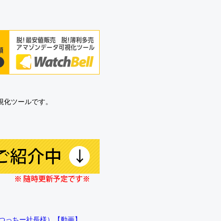
可視化ツールです。
!!（つっちー社長様）【動画】