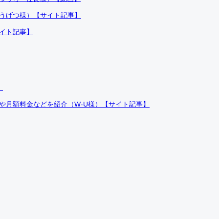
ふうげつ様）【サイト記事】
サイト記事】
）
件や月額料金などを紹介（W-U様）【サイト記事】