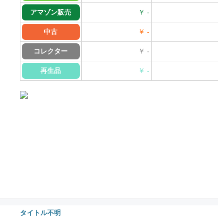
アマゾン販売
￥ -
中古
￥ -
コレクター
￥ -
再生品
￥ -
タイトル不明