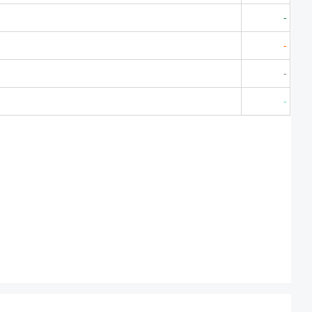
-
-
-
-