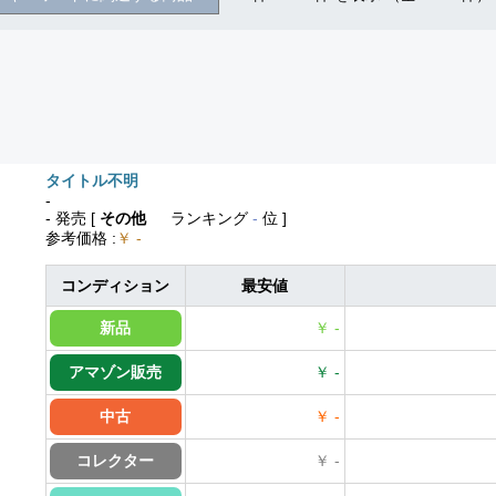
タイトル不明
-
- 発売
[
その他
ランキング
-
位 ]
参考価格
:
￥ -
コンディション
最安値
新品
￥ -
アマゾン販売
￥ -
中古
￥ -
コレクター
￥ -