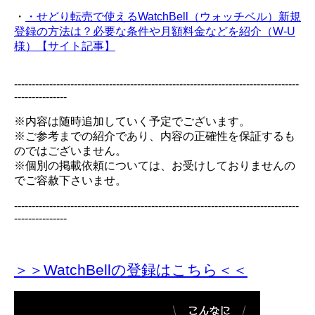
・
・せどり転売で使えるWatchBell（ウォッチベル）新規
登録の方法は？必要な条件や月額料金などを紹介（W-U
様）【サイト記事】
---------------------------------------------------------------------------------
---------------
※内容は随時追加していく予定でございます。
※ご参考までの紹介であり、内容の正確性を保証するも
のではございません。
※個別の掲載依頼については、お受けしておりませんの
でご容赦下さいませ。
---------------------------------------------------------------------------------
---------------
＞＞WatchBellの登録
はこちら＜＜