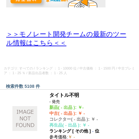
＞＞モノレート開発チームの最新のツー
ル情報
はこちら＜＜
カテゴリ: すべての
/
ランキング
： 1 - 10000 位
/
中古価格
： 1 - 1500 円
/
中古プレミ
ア
： 1 - 25 ％
/
新品出品者数
： 1 - 25 人
検索件数 5108 件
タイトル不明
- 発売
新品
( - 出品 )
:
￥-
中古
( - 出品 )
:
￥ -
コレクター
( - 出品 )
:
￥ -
再生品
( - 出品 )
:
￥ -
ランキング [
その他
]
-
位
参考価格
:
￥ -