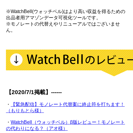
※WatchBell(ウォッチベル)はより高い収益を得るための
出品者用アマゾンデータ可視化ツールです。
※モノレートの代替えやリニューアルではございませ
ん。
【2020/7/1掲載】------
・
【緊急配信】モノレート代替案に終止符を打ちます！
（もりもとら様）
・
WatchBell（ウォッチベル）β版レビュー！モノレート
の代わりになる？（アオ様）