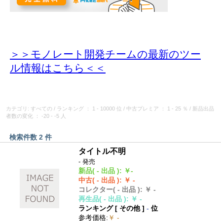
＞＞モノレート開発チームの最新のツー
ル情報
はこちら＜＜
カテゴリ: すべての
/
ランキング
： 1 - 10000 位
/
中古プレミア
： 1 - 25 ％
/
新品出品
者数の変化
： -20 - -5 人
検索件数 2 件
タイトル不明
- 発売
新品
( - 出品 )
:
￥-
中古
( - 出品 )
:
￥ -
コレクター
( - 出品 )
:
￥ -
再生品
( - 出品 )
:
￥ -
ランキング [
その他
]
-
位
参考価格
:
￥ -