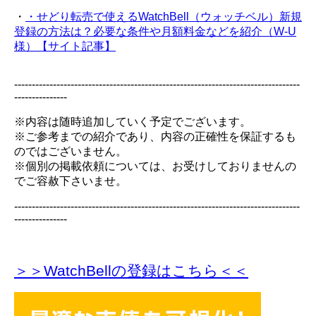
・
・せどり転売で使えるWatchBell（ウォッチベル）新規
登録の方法は？必要な条件や月額料金などを紹介（W-U
様）【サイト記事】
---------------------------------------------------------------------------------
---------------
※内容は随時追加していく予定でございます。
※ご参考までの紹介であり、内容の正確性を保証するも
のではございません。
※個別の掲載依頼については、お受けしておりませんの
でご容赦下さいませ。
---------------------------------------------------------------------------------
---------------
＞＞WatchBellの登録
はこちら＜＜