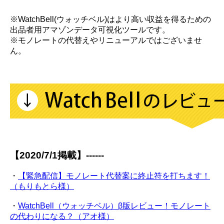
※WatchBell(ウォッチベル)はより高い収益を得るための
出品者用アマゾンデータ可視化ツールです。
※モノレートの代替えやリニューアルではございませ
ん。
【2020/7/1掲載】------
・
【緊急配信】モノレート代替案に終止符を打ちます！
（もりもとら様）
・
WatchBell（ウォッチベル）β版レビュー！モノレート
の代わりになる？（アオ様）