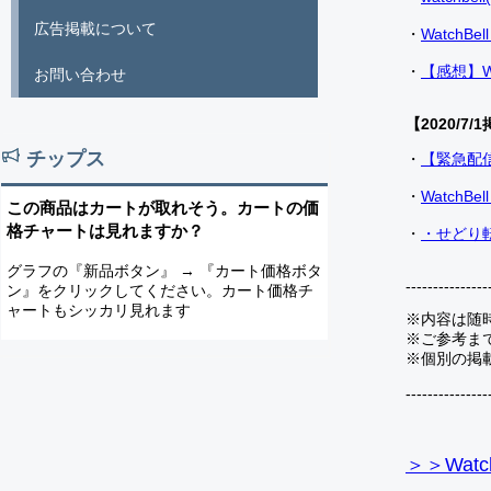
広告掲載について
・
Watch
・
【感想】W
お問い合わせ
【2020/7/1
チップス
・
【緊急配
・
Watch
この商品はカートが取れそう。カートの価
格チャートは見れますか？
・
・せどり転
グラフの『新品ボタン』 → 『カート価格ボタ
---------------
ン』をクリックしてください。カート価格チ
ャートもシッカリ見れます
※内容は随
※ご参考ま
※個別の掲
---------------
＞＞Watc