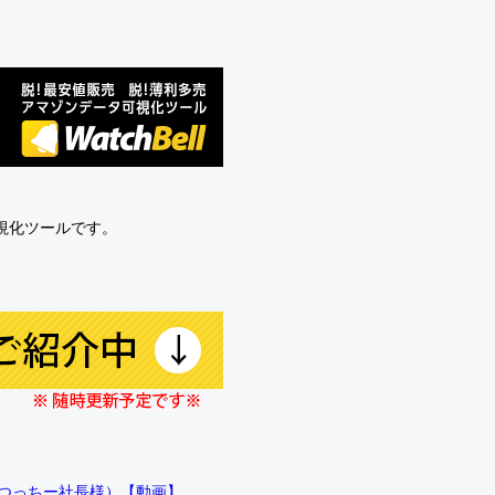
可視化ツールです。
!!（つっちー社長様）【動画】