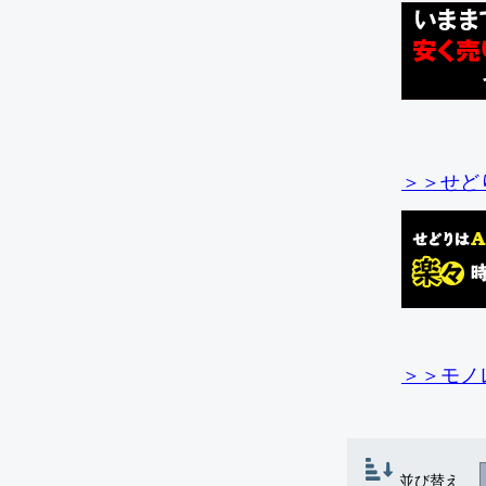
＞＞せど
＞＞モノ
並び替え