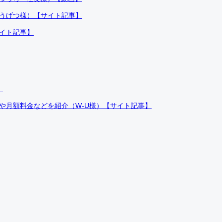
ふうげつ様）【サイト記事】
サイト記事】
）
件や月額料金などを紹介（W-U様）【サイト記事】