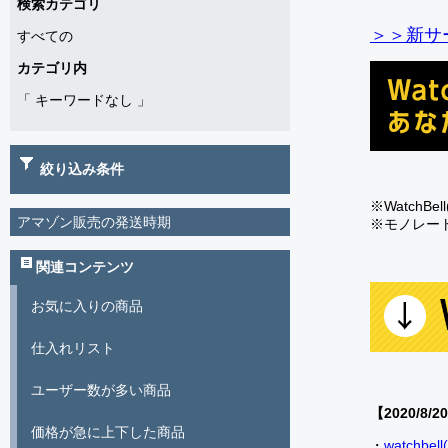
検索カテゴリ
＞＞新サー
すべての
カテゴリ内
「
キーワードなし
」
絞り込み条件
※Watch
アマゾン販売の発送時期
※モノレー
関連コンテンツ
お気に入りの商品
仕入れリスト
ユーザー数が多い商品
【2020/8/2
価格が急に上下した商品
・
watch