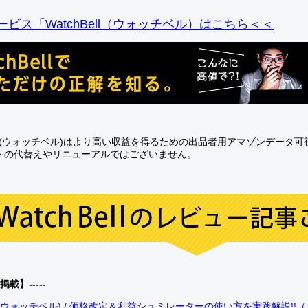
ビス「WatchBell（ウォッチベル）はこちら＜＜
Bell(ウォッチベル)はより高い収益を得るための出品者用アマゾンデータ
トの代替えやリニューアルではございません。
0掲載】-----
bell(ウォッチベル) / 価格改定＆利益シュミレーターの使い方を実践解説