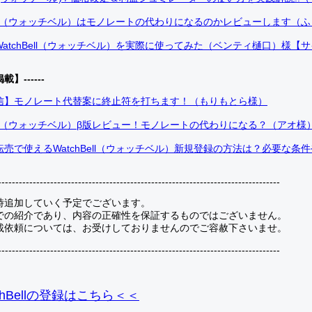
Bell（ウォッチベル）はモノレートの代わりになるのかレビューします（
atchBell（ウォッチベル）を実際に使ってみた（ベンティ樋口）様【
掲載】------
信】モノレート代替案に終止符を打ちます！（もりもとら様）
Bell（ウォッチベル）β版レビュー！モノレートの代わりになる？（アオ様
売で使えるWatchBell（ウォッチベル）新規登録の方法は？必要な条
---------------------------------------------------------------------------------
時追加していく予定でございます。
での紹介であり、内容の正確性を保証するものではございません。
載依頼については、お受けしておりませんのでご容赦下さいませ。
---------------------------------------------------------------------------------
hBellの登録
はこちら＜＜