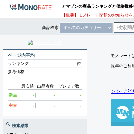
アマゾンの商品ランキングと価格推移
【重要】モノレート閉鎖のお知らせを
商品検索
ページ内平均
モノレートは
ランキング
-
位
長年のご利
参考価格
-
最安値
出品者数
プレミア数
＞＞せど
新品
-
-
-
中古
-
-
-
検索結果