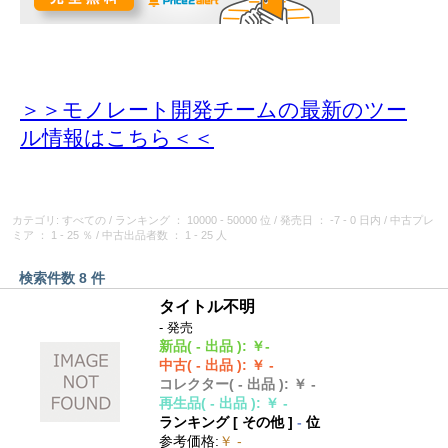
＞＞モノレート開発チームの最新のツー
ル情報
はこちら＜＜
カテゴリ: すべての
/
ランキング
： 10000 - 50000 位
/
発売日
： -7 - 0 日内
/
中古プレ
ミア
： 1 - 25 ％
/
中古出品者数
： 1 - 25 人
検索件数 8 件
タイトル不明
- 発売
新品
( - 出品 )
:
￥-
中古
( - 出品 )
:
￥ -
コレクター
( - 出品 )
:
￥ -
再生品
( - 出品 )
:
￥ -
ランキング [
その他
]
-
位
参考価格
:
￥ -