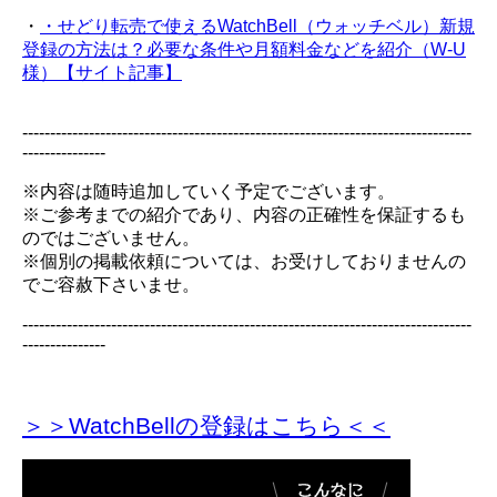
・
・せどり転売で使えるWatchBell（ウォッチベル）新規
登録の方法は？必要な条件や月額料金などを紹介（W-U
様）【サイト記事】
---------------------------------------------------------------------------------
---------------
※内容は随時追加していく予定でございます。
※ご参考までの紹介であり、内容の正確性を保証するも
のではございません。
※個別の掲載依頼については、お受けしておりませんの
でご容赦下さいませ。
---------------------------------------------------------------------------------
---------------
＞＞WatchBellの登録
はこちら＜＜