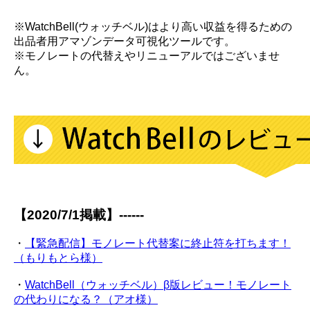
※WatchBell(ウォッチベル)はより高い収益を得るための
出品者用アマゾンデータ可視化ツールです。
※モノレートの代替えやリニューアルではございませ
ん。
【2020/7/1掲載】------
・
【緊急配信】モノレート代替案に終止符を打ちます！
（もりもとら様）
・
WatchBell（ウォッチベル）β版レビュー！モノレート
の代わりになる？（アオ様）