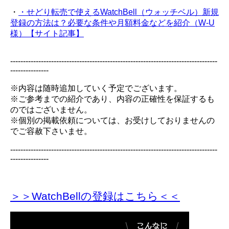
・
・せどり転売で使えるWatchBell（ウォッチベル）新規
登録の方法は？必要な条件や月額料金などを紹介（W-U
様）【サイト記事】
---------------------------------------------------------------------------------
---------------
※内容は随時追加していく予定でございます。
※ご参考までの紹介であり、内容の正確性を保証するも
のではございません。
※個別の掲載依頼については、お受けしておりませんの
でご容赦下さいませ。
---------------------------------------------------------------------------------
---------------
＞＞WatchBellの登録
はこちら＜＜