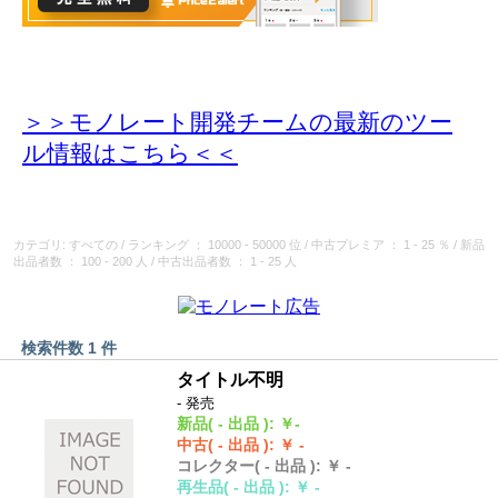
＞＞モノレート開発チームの最新のツー
ル情報
はこちら＜＜
カテゴリ: すべての
/
ランキング
： 10000 - 50000 位
/
中古プレミア
： 1 - 25 ％
/
新品
出品者数
： 100 - 200 人
/
中古出品者数
： 1 - 25 人
検索件数 1 件
タイトル不明
- 発売
新品
( - 出品 )
:
￥-
中古
( - 出品 )
:
￥ -
コレクター
( - 出品 )
:
￥ -
再生品
( - 出品 )
:
￥ -