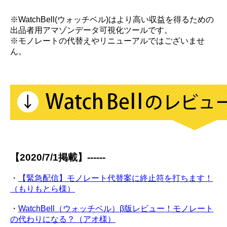
※WatchBell(ウォッチベル)はより高い収益を得るための
出品者用アマゾンデータ可視化ツールです。
※モノレートの代替えやリニューアルではございませ
ん。
【2020/7/1掲載】------
・
【緊急配信】モノレート代替案に終止符を打ちます！
（もりもとら様）
・
WatchBell（ウォッチベル）β版レビュー！モノレート
の代わりになる？（アオ様）