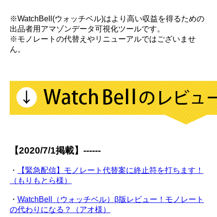
※WatchBell(ウォッチベル)はより高い収益を得るための
出品者用アマゾンデータ可視化ツールです。
※モノレートの代替えやリニューアルではございませ
ん。
【2020/7/1掲載】------
・
【緊急配信】モノレート代替案に終止符を打ちます！
（もりもとら様）
・
WatchBell（ウォッチベル）β版レビュー！モノレート
の代わりになる？（アオ様）