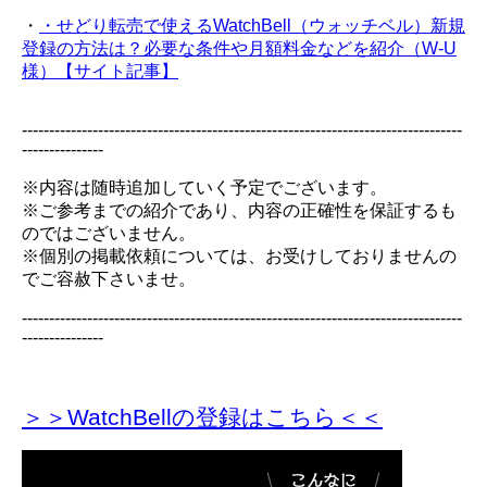
・
・せどり転売で使えるWatchBell（ウォッチベル）新規
登録の方法は？必要な条件や月額料金などを紹介（W-U
様）【サイト記事】
---------------------------------------------------------------------------------
---------------
※内容は随時追加していく予定でございます。
※ご参考までの紹介であり、内容の正確性を保証するも
のではございません。
※個別の掲載依頼については、お受けしておりませんの
でご容赦下さいませ。
---------------------------------------------------------------------------------
---------------
＞＞WatchBellの登録
はこちら＜＜