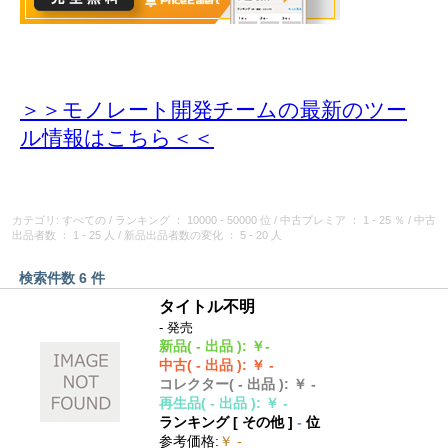
＞＞モノレート開発チームの最新のツー
ル情報
はこちら＜＜
カテゴリ: すべての
/
ランキング
： 10000 - 50000 位
/
中古プレミア
： 1 - 25 ％
/
中古
出品者数
： 1 - 25 人
/
新品出品者数の変化
： 5 - 20 人
検索件数 6 件
タイトル不明
- 発売
新品
( - 出品 )
:
￥-
中古
( - 出品 )
:
￥ -
コレクター
( - 出品 )
:
￥ -
再生品
( - 出品 )
:
￥ -
ランキング [
その他
]
-
位
参考価格
:
￥ -