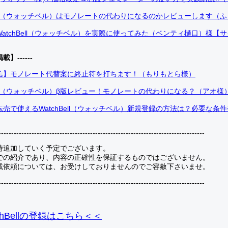
Bell（ウォッチベル）はモノレートの代わりになるのかレビューします（
atchBell（ウォッチベル）を実際に使ってみた（ベンティ樋口）様【
掲載】------
信】モノレート代替案に終止符を打ちます！（もりもとら様）
Bell（ウォッチベル）β版レビュー！モノレートの代わりになる？（アオ様
売で使えるWatchBell（ウォッチベル）新規登録の方法は？必要な条
---------------------------------------------------------------------------------
時追加していく予定でございます。
での紹介であり、内容の正確性を保証するものではございません。
載依頼については、お受けしておりませんのでご容赦下さいませ。
---------------------------------------------------------------------------------
hBellの登録
はこちら＜＜