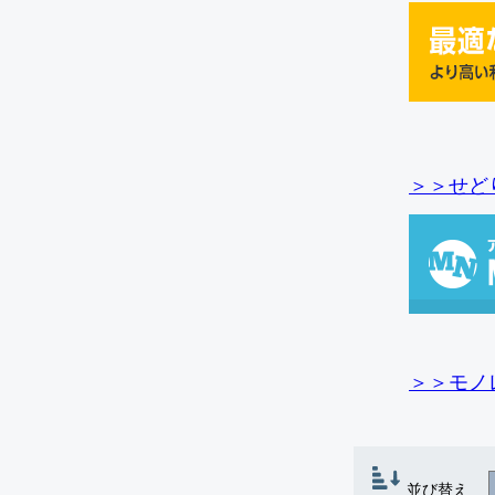
＞＞せど
＞＞モノ
並び替え