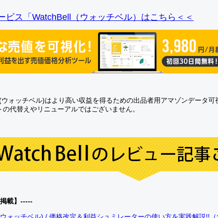
ビス「WatchBell（ウォッチベル）はこちら＜＜
Bell(ウォッチベル)はより高い収益を得るための出品者用アマゾンデータ
トの代替えやリニューアルではございません。
0掲載】-----
bell(ウォッチベル) / 価格改定＆利益シュミレーターの使い方を実践解説