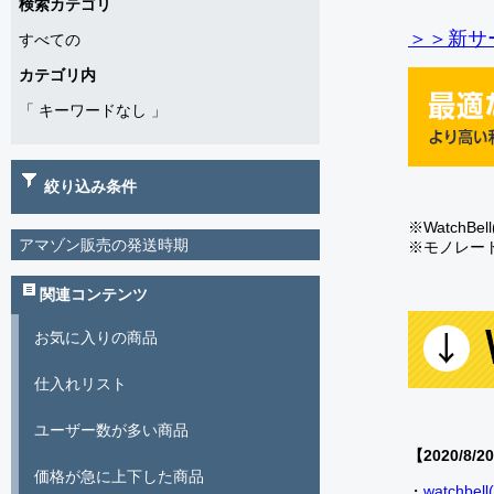
検索カテゴリ
＞＞新サー
すべての
カテゴリ内
「
キーワードなし
」
絞り込み条件
※Watch
アマゾン販売の発送時期
※モノレー
関連コンテンツ
お気に入りの商品
仕入れリスト
ユーザー数が多い商品
【2020/8/2
価格が急に上下した商品
・
watch