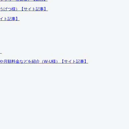
ふうげつ様）【サイト記事】
サイト記事】
）
件や月額料金などを紹介（W-U様）【サイト記事】