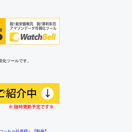
可視化ツールです。
!!（つっちー社長様）【動画】