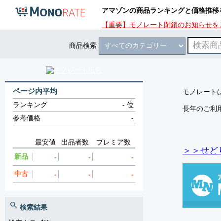
アマゾンの商品ランキングと価格推移
【重要】モノレート閉鎖のお知らせを
商品検索
ページ内平均
モノレートは
ランキング
-
位
長年のご利
参考価格
-
最安値
出品者数
プレミア数
＞＞せど
新品
-
-
-
中古
-
-
-
検索結果