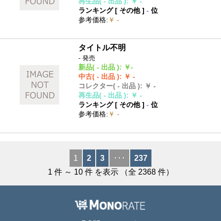
再生品
( - 出品 )
:
￥ -
ランキング [
その他
]
-
位
参考価格
:
￥ -
タイトル不明
- 発売
新品
( - 出品 )
:
￥-
中古
( - 出品 )
:
￥ -
コレクター
( - 出品 )
:
￥ -
再生品
( - 出品 )
:
￥ -
ランキング [
その他
]
-
位
参考価格
:
￥ -
1
2
3
･･･
237
1
件 ～
10
件 を表示 （全
2368
件）