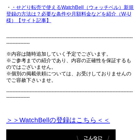
・
・せどり転売で使えるWatchBell（ウォッチベル）新規
登録の方法は？必要な条件や月額料金などを紹介（W-U
様）【サイト記事】
---------------------------------------------------------------------------------
---------------
※内容は随時追加していく予定でございます。
※ご参考までの紹介であり、内容の正確性を保証するも
のではございません。
※個別の掲載依頼については、お受けしておりませんの
でご容赦下さいませ。
---------------------------------------------------------------------------------
---------------
＞＞WatchBellの登録
はこちら＜＜