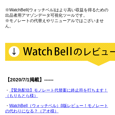
※WatchBell(ウォッチベル)はより高い収益を得るための
出品者用アマゾンデータ可視化ツールです。
※モノレートの代替えやリニューアルではございませ
ん。
【2020/7/1掲載】------
・
【緊急配信】モノレート代替案に終止符を打ちます！
（もりもとら様）
・
WatchBell（ウォッチベル）β版レビュー！モノレート
の代わりになる？（アオ様）