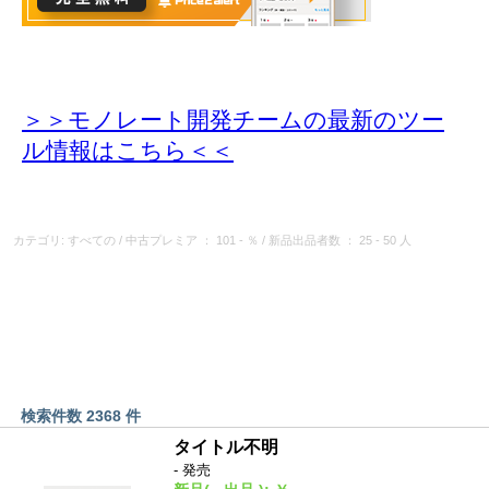
＞＞モノレート開発チームの最新のツー
ル情報
はこちら＜＜
カテゴリ: すべての
/
中古プレミア
： 101 - ％
/
新品出品者数
： 25 - 50 人
検索件数 2368 件
タイトル不明
- 発売