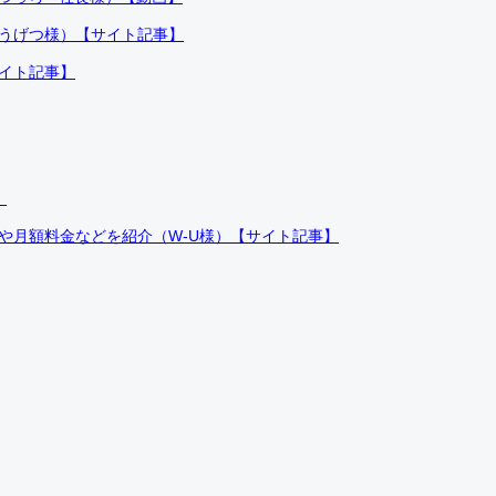
ふうげつ様）【サイト記事】
サイト記事】
）
件や月額料金などを紹介（W-U様）【サイト記事】