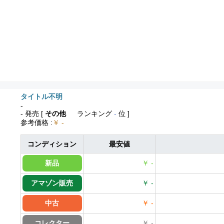
タイトル不明
-
- 発売
[
その他
ランキング
-
位 ]
参考価格
:
￥ -
コンディション
最安値
新品
￥ -
アマゾン販売
￥ -
中古
￥ -
コレクター
￥ -