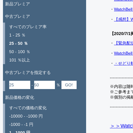
新品プレミア
・
Watch
中古プレミア
・
【感想】W
すべてのプレミア率
【2020/7/1
1 - 25 ％
・
【緊急配
25 - 50 ％
50 - 100 ％
・
Watch
101 ％以上
・
・せどり転
中古プレミアを指定する
---------------
-
％
※内容は随
※ご参考ま
※個別の掲
新品価格の変化
---------------
すべての価格の変化
-10000 - -1000 円
-1000 - -1 円
＞＞Watc
1 - 1000 円