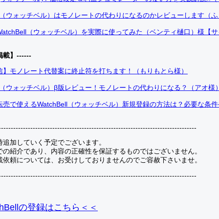
Bell（ウォッチベル）はモノレートの代わりになるのかレビューします（
atchBell（ウォッチベル）を実際に使ってみた（ベンティ樋口）様【
掲載】------
信】モノレート代替案に終止符を打ちます！（もりもとら様）
Bell（ウォッチベル）β版レビュー！モノレートの代わりになる？（アオ様
売で使えるWatchBell（ウォッチベル）新規登録の方法は？必要な条
---------------------------------------------------------------------------------
時追加していく予定でございます。
での紹介であり、内容の正確性を保証するものではございません。
載依頼については、お受けしておりませんのでご容赦下さいませ。
---------------------------------------------------------------------------------
hBellの登録
はこちら＜＜