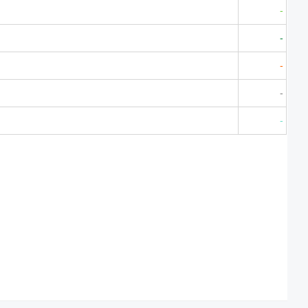
-
-
-
-
-