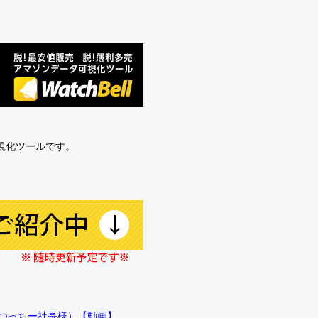
可視化ツールです。
!!（つっちー社長様）【動画】