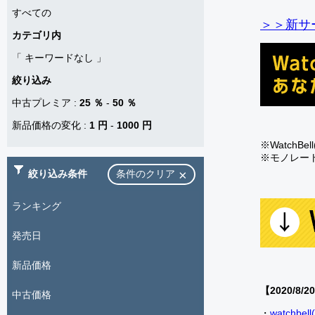
すべての
＞＞新サー
カテゴリ内
「
キーワードなし
」
絞り込み
中古プレミア
:
25 ％
-
50 ％
新品価格の変化
:
1 円
-
1000 円
※Watch
※モノレー
絞り込み条件
条件のクリア
ランキング
発売日
新品価格
【2020/8/2
中古価格
・
watch