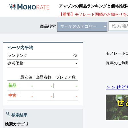
アマゾンの商品ランキングと価格推移
【重要】モノレート閉鎖のお知らせを
商品検索
ページ内平均
モノレートは
ランキング
-
位
長年のご利
参考価格
-
最安値
出品者数
プレミア数
新品
-
-
-
＞＞せど
中古
-
-
-
検索結果
検索カテゴリ