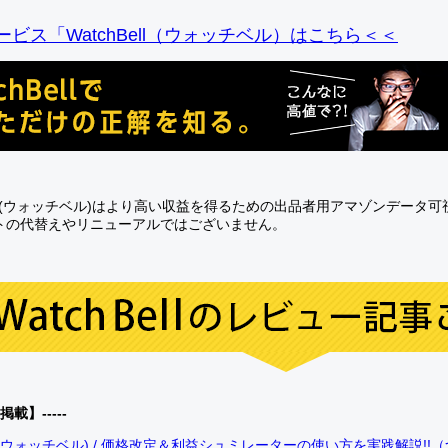
ビス「WatchBell（ウォッチベル）はこちら＜＜
Bell(ウォッチベル)はより高い収益を得るための出品者用アマゾンデータ
トの代替えやリニューアルではございません。
0掲載】-----
bell(ウォッチベル) / 価格改定＆利益シュミレーターの使い方を実践解説