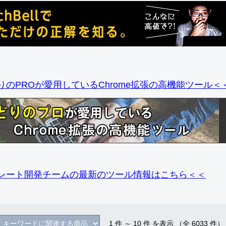
りのPROが愛用しているChrome拡張の高機能ツール＜
レート開発チームの最新のツール情報
はこちら＜＜
1
件 ～
10
件 を表示 （全
6033
件）