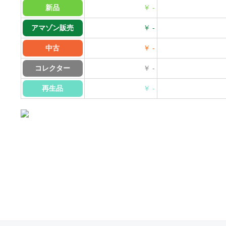
新品
￥ -
アマゾン販売
￥ -
中古
￥ -
コレクター
￥ -
再生品
￥ -