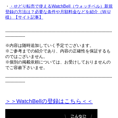
・
・せどり転売で使えるWatchBell（ウォッチベル）新規
登録の方法は？必要な条件や月額料金などを紹介（W-U
様）【サイト記事】
---------------------------------------------------------------------------------
---------------
※内容は随時追加していく予定でございます。
※ご参考までの紹介であり、内容の正確性を保証するも
のではございません。
※個別の掲載依頼については、お受けしておりませんの
でご容赦下さいませ。
---------------------------------------------------------------------------------
---------------
＞＞WatchBellの登録
はこちら＜＜