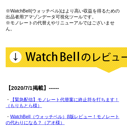
※WatchBell(ウォッチベル)はより高い収益を得るための
出品者用アマゾンデータ可視化ツールです。
※モノレートの代替えやリニューアルではございませ
ん。
【2020/7/1掲載】------
・
【緊急配信】モノレート代替案に終止符を打ちます！
（もりもとら様）
・
WatchBell（ウォッチベル）β版レビュー！モノレート
の代わりになる？（アオ様）