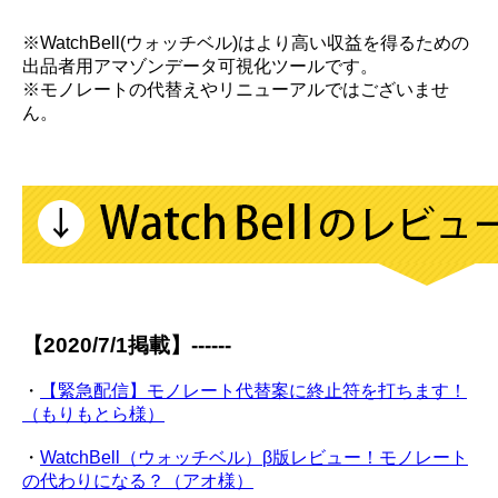
※WatchBell(ウォッチベル)はより高い収益を得るための
出品者用アマゾンデータ可視化ツールです。
※モノレートの代替えやリニューアルではございませ
ん。
【2020/7/1掲載】------
・
【緊急配信】モノレート代替案に終止符を打ちます！
（もりもとら様）
・
WatchBell（ウォッチベル）β版レビュー！モノレート
の代わりになる？（アオ様）