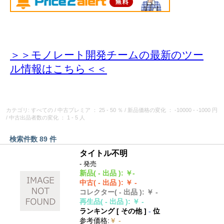
＞＞モノレート開発チームの最新のツー
ル情報
はこちら＜＜
カテゴリ: すべての
/
中古プレミア
： 25 - 50 ％
/
新品価格の変化
： -10000 - -1000 円
/
中古出品者数の変化
： 1 - 5 人
検索件数 89 件
タイトル不明
- 発売
新品
( - 出品 )
:
￥-
中古
( - 出品 )
:
￥ -
コレクター
( - 出品 )
:
￥ -
再生品
( - 出品 )
:
￥ -
ランキング [
その他
]
-
位
参考価格
:
￥ -