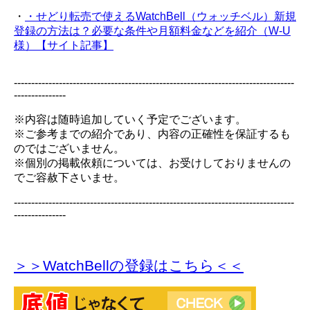
・
・せどり転売で使えるWatchBell（ウォッチベル）新規
登録の方法は？必要な条件や月額料金などを紹介（W-U
様）【サイト記事】
---------------------------------------------------------------------------------
---------------
※内容は随時追加していく予定でございます。
※ご参考までの紹介であり、内容の正確性を保証するも
のではございません。
※個別の掲載依頼については、お受けしておりませんの
でご容赦下さいませ。
---------------------------------------------------------------------------------
---------------
＞＞WatchBellの登録
はこちら＜＜