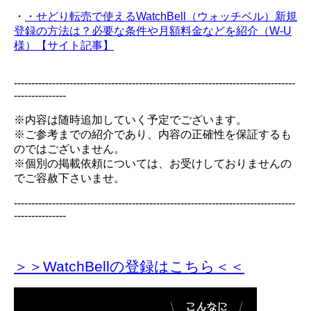
・
・せどり転売で使えるWatchBell（ウォッチベル）新規
登録の方法は？必要な条件や月額料金などを紹介（W-U
様）【サイト記事】
---------------------------------------------------------------------------------
---------------
※内容は随時追加していく予定でございます。
※ご参考までの紹介であり、内容の正確性を保証するも
のではございません。
※個別の掲載依頼については、お受けしておりませんの
でご容赦下さいませ。
---------------------------------------------------------------------------------
---------------
＞＞WatchBellの登録
はこちら＜＜