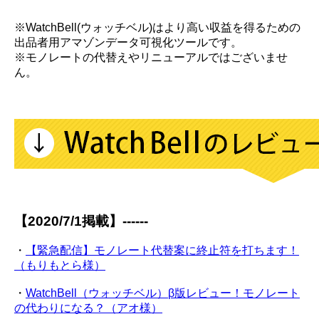
※WatchBell(ウォッチベル)はより高い収益を得るための
出品者用アマゾンデータ可視化ツールです。
※モノレートの代替えやリニューアルではございませ
ん。
【2020/7/1掲載】------
・
【緊急配信】モノレート代替案に終止符を打ちます！
（もりもとら様）
・
WatchBell（ウォッチベル）β版レビュー！モノレート
の代わりになる？（アオ様）