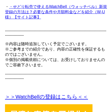
・
・せどり転売で使えるWatchBell（ウォッチベル）新規
登録の方法は？必要な条件や月額料金などを紹介（W-U
様）【サイト記事】
---------------------------------------------------------------------------------
---------------
※内容は随時追加していく予定でございます。
※ご参考までの紹介であり、内容の正確性を保証するも
のではございません。
※個別の掲載依頼については、お受けしておりませんの
でご容赦下さいませ。
---------------------------------------------------------------------------------
---------------
＞＞WatchBellの登録
はこちら＜＜