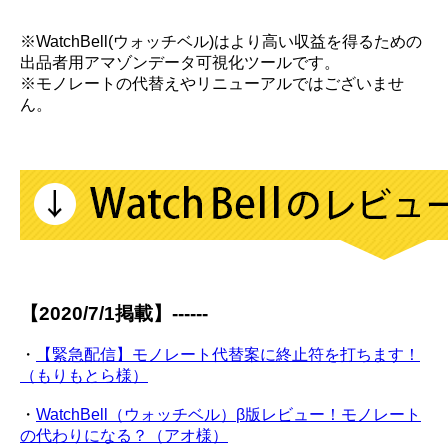
※WatchBell(ウォッチベル)はより高い収益を得るための
出品者用アマゾンデータ可視化ツールです。
※モノレートの代替えやリニューアルではございませ
ん。
【2020/7/1掲載】------
・
【緊急配信】モノレート代替案に終止符を打ちます！
（もりもとら様）
・
WatchBell（ウォッチベル）β版レビュー！モノレート
の代わりになる？（アオ様）