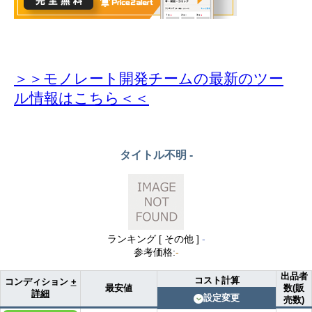
＞＞モノレート開発チームの最新のツー
ル情報
はこちら＜＜
タイトル不明
-
ランキング [
その他
]
-
参考価格
:
-
出品者
コスト計算
コンディション
+
最安値
数(販
詳細
設定変更
売数)