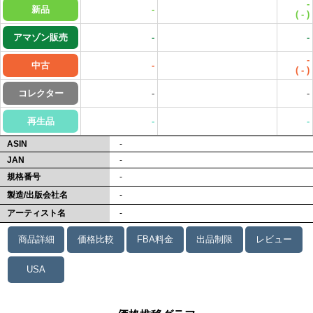
-
新品
-
(
-
)
アマゾン販売
-
-
-
中古
-
(
-
)
コレクター
-
-
再生品
-
-
ASIN
-
JAN
-
規格番号
-
製造/出版会社名
-
アーティスト名
-
商品詳細
価格比較
FBA料金
出品制限
レビュー
USA