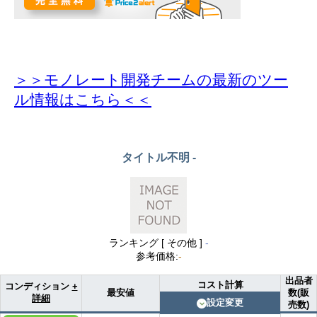
＞＞モノレート開発チームの最新のツー
ル情報
はこちら＜＜
タイトル不明
-
ランキング [
その他
]
-
参考価格
:
-
出品者
コスト計算
コンディション
+
最安値
数(販
詳細
設定変更
売数)