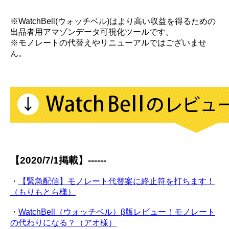
※WatchBell(ウォッチベル)はより高い収益を得るための
出品者用アマゾンデータ可視化ツールです。
※モノレートの代替えやリニューアルではございませ
ん。
【2020/7/1掲載】------
・
【緊急配信】モノレート代替案に終止符を打ちます！
（もりもとら様）
・
WatchBell（ウォッチベル）β版レビュー！モノレート
の代わりになる？（アオ様）