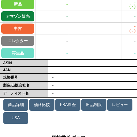
-
新品
-
(
-
)
アマゾン販売
-
-
-
中古
-
(
-
)
コレクター
-
-
再生品
-
-
ASIN
-
JAN
-
規格番号
-
製造/出版会社名
-
アーティスト名
-
商品詳細
価格比較
FBA料金
出品制限
レビュー
USA